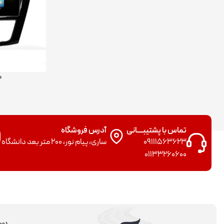
م
تماس با پشتیبــــانی
آدرس فروشگاه
09111563623
ساری، پیام نور، 200 متر بعد دانشگاه
01133260600
دست