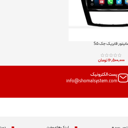
انیتور فابریک جک S۵
۱۶,۵۰۰,۰۰۰
تومان
پست الکترونیک
info@shomalsystem.com
رسی سریع
لینک های مفید
دسته