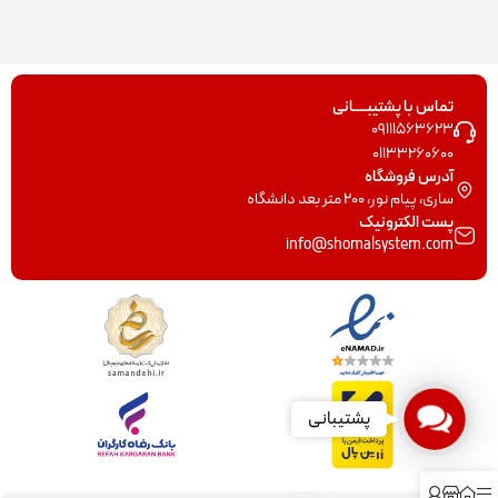
تماس با پشتیبــــانی
09111563623
01133260600
آدرس فروشگاه
ساری، پیام نور، 200 متر بعد دانشگاه
پست الکترونیک
info@shomalsystem.com
Contact
پشتیبانی
Us