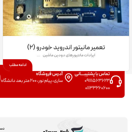
تعمیر مانیتور اندروید خودرو (۲)
ایرادات مانتیورهای دودین ماشین ...
ادامه مطلب
تماس با پشتیبــــانی
آدرس فروشگاه
09111563623
ساری، پیام نور، 200 متر بعد دانشگاه
01133260600
دست