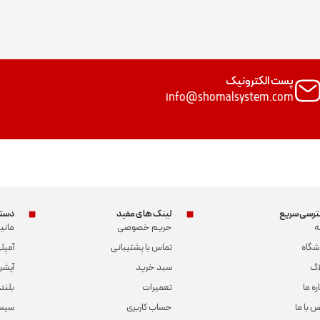
پست الکترونیک
info@shomalsystem.com
رسی سریع
لینک های مفید
دسته
ه
حریم خصوصی
مانی
شگاه
تماس با پشتیبانی
آمپلی
اگ
سبد خرید
آپشن
ره ما
تعمیرات
بلند
س با ما
حساب کاربری
سیس