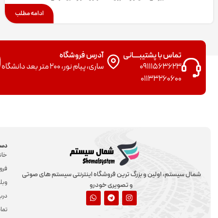
ادامه مطلب
تماس با پشتیبــــانی
آدرس فروشگاه
09111563623
ساری، پیام نور، 200 متر بعد دانشگاه
01133260600
دست
خان
فرو
شمال سیستم، اولین و بزرگ ترین فروشگاه اینترنتی سیستم های صوتی
وبل
و تصویری خودرو
دربا
تما