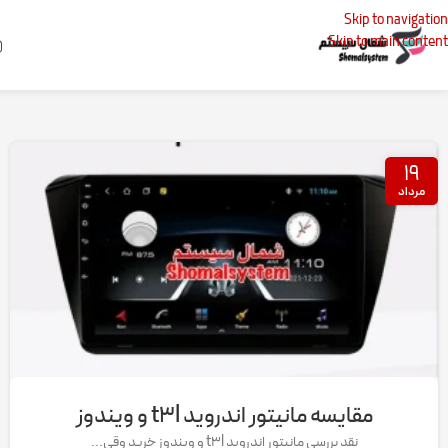
Skip to navigation
Skip to main content
خانه
پست‌های برچسب زده شده "مانیتور اندروید فابریک سری T3L"
۱۹
مرداد
مقایسه مانیتور اندروید t۳l و ویندوز
نقد بررسی مانیتور اندروید t3l و ویندوز خرید وقی...