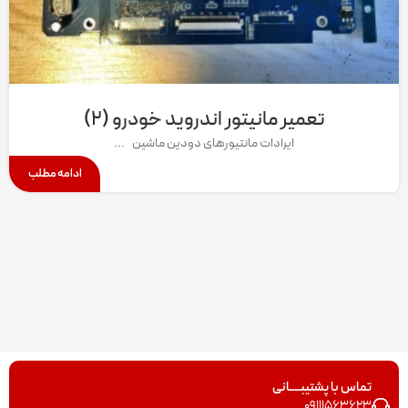
تعمیر مانیتور اندروید خودرو (۲)
ایرادات مانتیورهای دودین ماشین ...
ادامه مطلب
تماس با پشتیبــــانی
09111563623