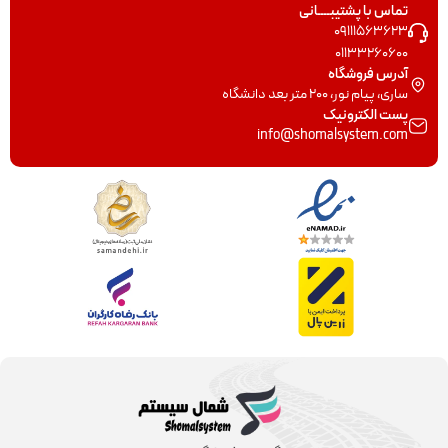
تماس با پشتیبــــانی
09111563623
01133260600
آدرس فروشگاه
ساری، پیام نور، 200 متر بعد دانشگاه
پست الکترونیک
info@shomalsystem.com