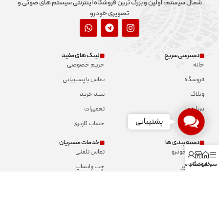
شمال سیستم، اولین و بزرگ ترین فروشگاه اینترنتی سیستم های صوتی و
تصویری خودرو
دسترسی سریع
لینک های مفید
خانه
حریم خصوصی
فروشگاه
تماس با پشتیبانی
وبلاگ
سبد خرید
درباره ما
تعمیرات
Contact
پشتیبانی
تماس با ما
حساب کاربری
Us
دسته بندی ها
خدمات مشتریان
مانیتور خودرو
تماس تلفنی
منو
خانه
فروشگاه
حساب من
آمپلی فایر
چت واتساپ
آپشن خودرو
ارسال پیامک
بلندگو
تماس با ما
سیستم صوتی
درباره ما