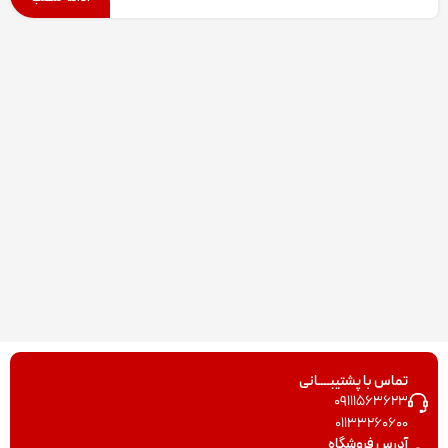
تماس با پشتیبــــانی
09111563623
01133260600
آدرس فروشگاه