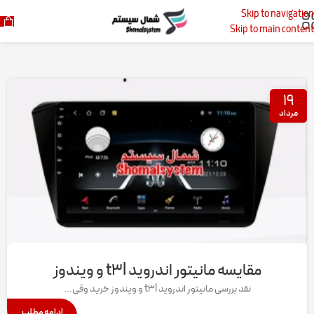
Skip to navigation
خانه
پست‌های برچسب زده شده "مانیتور فابریک سری T3L مدل P150 اندروید"
Skip to main content
۱۹
مرداد
مقایسه مانیتور اندروید t۳l و ویندوز
نقد بررسی مانیتور اندروید t3l و ویندوز خرید وقی...
ادامه مطلب