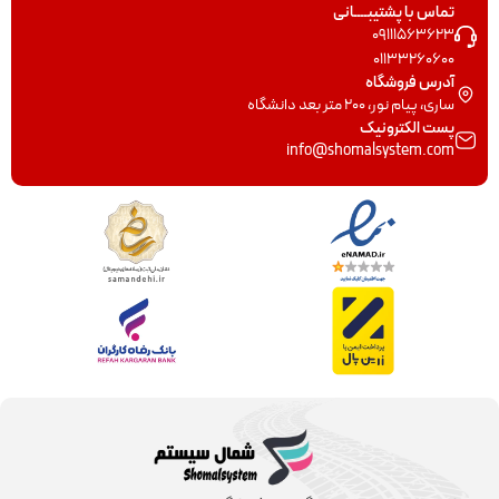
تماس با پشتیبــــانی
09111563623
01133260600
آدرس فروشگاه
ساری، پیام نور، 200 متر بعد دانشگاه
پست الکترونیک
info@shomalsystem.com