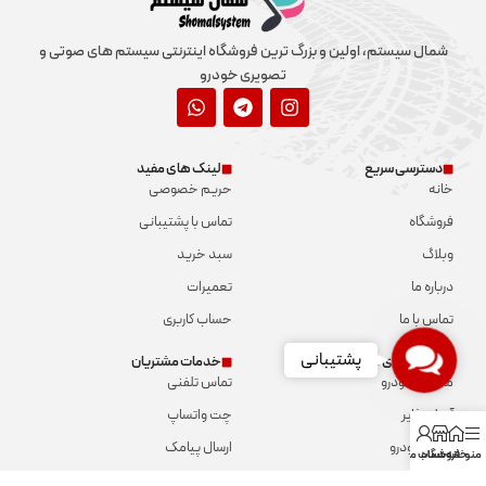
شمال سیستم، اولین و بزرگ ترین فروشگاه اینترنتی سیستم های صوتی و
تصویری خودرو
دسترسی سریع
لینک های مفید
خانه
حریم خصوصی
فروشگاه
تماس با پشتیبانی
وبلاگ
سبد خرید
درباره ما
تعمیرات
تماس با ما
حساب کاربری
Contact
پشتیبانی
دسته بندی ها
خدمات مشتریان
Us
مانیتور خودرو
تماس تلفنی
آمپلی فایر
چت واتساپ
آپشن خودرو
ارسال پیامک
منو
خانه
فروشگاه
حساب من
بلندگو
تماس با ما