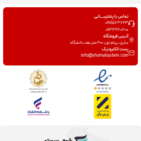
تماس با پشتیبــــانی
09111563623
01133260600
آدرس فروشگاه
ساری، پیام نور، 200 متر بعد دانشگاه
پست الکترونیک
info@shomalsystem.com