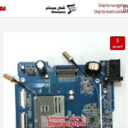
Skip to navigation
خانه
پست‌های برچسب زده شده "option_khodro-entekhab"
Skip to main content
۱۱
شهریور