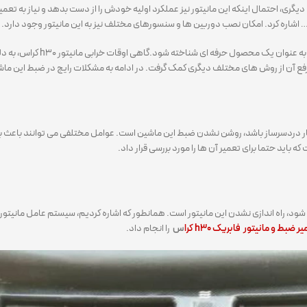
 دیگری، احتمال اینکه این مانیتور نیز عملکرد اولیه خودش را از دست بدهد و نیاز به تعم
 شود.گاهی اوقات خرابی مانیتور h30 کراس، به دلیل مشکلات نرم افزاری است. در این صورت می توان با
ی رفع آن از روش های مختلف دیگری کمک گرفت. در ادامه به مشکلات رایج در ضبط این ماش
یار دردسرساز باشد، روشن نشدن ضبط این ماشین است. عوامل مختلفی می توانند باعث ب
اید حتما برای تعمیر آن ها را مورد بررسی قرار داد.
ود، راه اندازی نشدن این مانیتور است. همانطور که اشاره کردیم، سیستم عامل مانیتور
ر ضبط و مانیتور فابریک h30 کرا
س
را انجام داد.