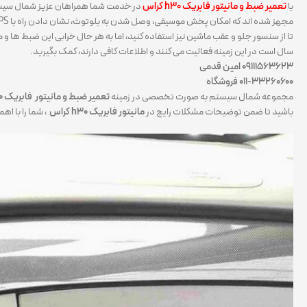
با
تعمیر ضبط و مانیتور
فابریک h30 کراس
در خدمت شما همراهان عزیز شمال سیستم
مجهز شده اند که امکان پخش موسیقی، وصل شدن به بلوتوث، نشان دادن راه با GPS و … را برای افراد فراهم کرده اند. اگرچه استفاده از این تکنولوژی می تواند ایمنی رانندگی شما را چندین برابر کند و به شما این امکان را بدهد.
تا از سنسور جلو و عقب ماشین نیز استفاده کنید، اما به هر حال خرابی این ضبط ها و م
سال است در این زمینه فعالیت می کنند و اطلاعات کافی دارند، کمک بگیرید.
۰۹۱۱۱۵۶۳۶۲۳ امین قدمی
۰۱۱-۳۳۲۶۰۶۰۰
فروشگاه
مجموعه شمال سیستم به صورت تخصصی در زمینه
تعمیر ضبط و مانیتور فابریک h30 کراس
باشید تا ضمن توضیحات مشکلات رایج در
مانیتور فابریک h30 کراس
، شما را با ا