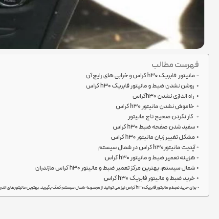
فهرست مطالب
مانیتور فابریک h30 کراس و خرابی های رایج آن
روشن نشدن ضبط و مانیتور فابریک h30 کراس
راه اندازی نشدن h30کراس
خاموش نشدن مانیتور h30 کراس
کار نکردن صحیح تاچ مانیتور
سفید شدن صفحه ضبط h30 کراس
مشکل تغییر زبان مانیتور h30 کراس
آپدیت مانیتورh30 کراس در شمال سیستم
هزینه تعمیر ضبط و مانیتور h30 کراس
شمال سیستم، بهترین مرکز تعمیر ضبط و مانیتور h30 کراس مازندران
خرید ضبط و مانیتور فابریک h30 کراس
برای خرید ضبط و مانیتور فابریکh30 کراس نیز می توانید از مجموعه شمال سیستم کمک بگیرید. بهترین مانیتورهای اندروید و مالتی مدیا در این فروشگاه به فروش می روند تا دغدغه ای از بابت تهیه این محصولات برای ماشین خودتان نداشته باشید. فقط کافیست که با کارشناسان ما در ارتباط باشید.