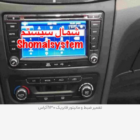
تعمیر ضبط و مانیتور فابریک h30 کراس