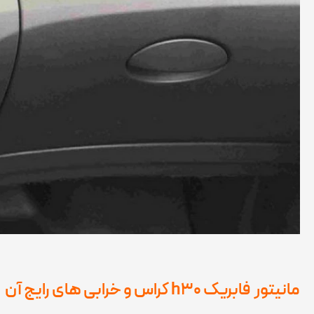
مانیتور
فابریک h30 کراس
و خرابی های رایج آن