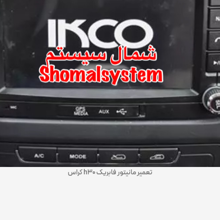
تعمیر مانیتور فابریک h30 کراس