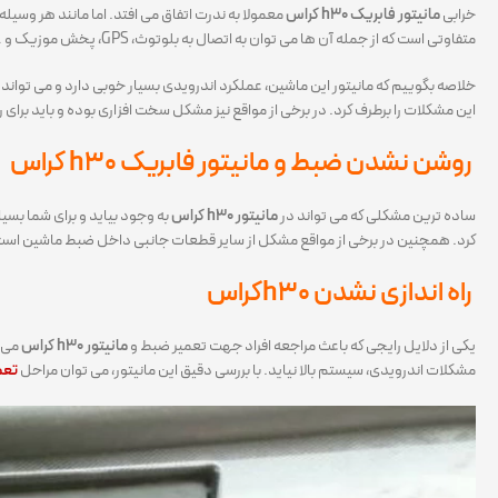
خرابی
مانیتور فابریک h30 کراس
معمولا به ندرت اتفاق می افتد. اما مانند هر وسیله
متفاوتی است که از جمله آن ها می توان به اتصال به بلوتوث، GPS، پخش موزیک و … اشاره کرد. امکان نصب دوربین ها و سنسورهای مختلف نیز به این مانیتور وجود دارد.
خلاصه بگوییم که مانیتور این ماشین، عملکرد اندرویدی بسیار خوبی دارد و می تواند به عنوان یک محصول حرفه ای شناخته
این مشکلات را برطرف کرد. در برخی از مواقع نیز مشکل سخت افزاری بوده و باید برا
روشن نشدن
ضبط و مانیتور
فابریک h30 کراس
ساده ترین مشکلی که می تواند در
مانیتور h30 کراس
به وجود بیاید و برای شما بس
کرد. همچنین در برخی از مواقع مشکل از سایر قطعات جانبی داخل ضبط ماشین است که ب
راه اندازی نشدن h30کراس
یکی از دلایل رایجی که باعث مراجعه افراد جهت تعمیر ضبط و
مانیتور h30 کراس
می ش
مشکلات اندرویدی، سیستم بالا نیاید. با بررسی دقیق این مانیتور، می توان مراحل
تعمی