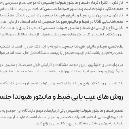
کار نکردن کنترل فرمان ضبط و مانیتور هیوندا جنسیس
که موجب عدم دسترسی راحت 
عدم عملکرد بلوتوث ضبط و مانیتور هیوندا جنسیس
که باعث می‌شود ارتباط با تل
کار نکردن دوربین عقب ضبط و مانیتور هیوندا جنسیس
که ایمنی رانندگی هنگام دند
عدم شناسایی USB در ضبط و مانیتور هیوندا جنسیس
که مانع استفاده از فایل‌ها
خرابی تاچ و ال‌سی‌دی ضبط و مانیتور هیوندا جنسیس
که تجربه کاربری را به شدت 
این مشکلات اغلب در اکثر مانیتورهای خودروهای هیوندا از جمله سانتافه، سوناتا و 
برای
تعمیر ضبط و مانیتور هیوندا جنسیس
، توجه به این نکته ضروری است که تشخی
نقص نرم‌افزاری باشند که با آپدیت فریمور یا ریست دستگاه قابل حل است، اما در مو
در نهایت، برای جلوگیری از بروز مجدد مشکلات و افزایش طول عمر ضبط و مانیتور، ب
جلوگیری از رطوبت، ضربه و نوسانات برق نیز در حفظ سلامت سیستم ضبط و مانیتور
با شناخت این مشکلات رایج و راهکارهای تعمیر، می‌توانید اطمینان حاصل کنید که
روش های عیب یابی ضبط و مانیتور هیوندا جن
تعمیر ضبط و مانیتور هیوندا جنسیس
یکی از نیازهای مهم دارندگان این خودرو به 
خودروهای مدرن، انجام تعمیرات تخصصی و اصولی بسیار اهمیت دارد تا از بروز مشک
بتوانید به بهترین شکل مشکلات رایج را شناسایی و رفع کنید.