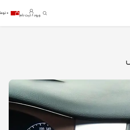
۰
توما
ورود / ثبت نام
س