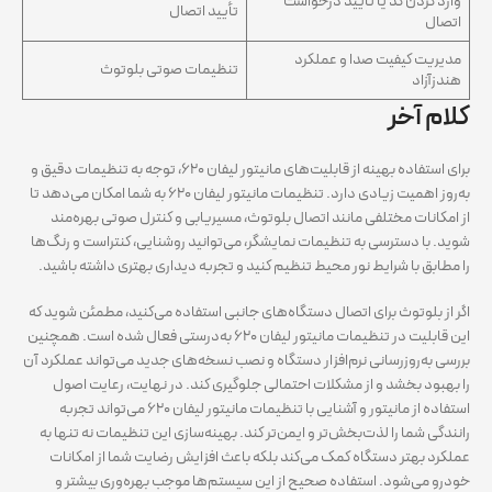
وارد کردن کد یا تأیید درخواست
تأیید اتصال
اتصال
مدیریت کیفیت صدا و عملکرد
تنظیمات صوتی بلوتوث
هندزآزاد
کلام آخر
برای استفاده بهینه از قابلیت‌های مانیتور لیفان ۶۲۰، توجه به تنظیمات دقیق و
به‌روز اهمیت زیادی دارد. تنظیمات مانیتور لیفان ۶۲۰ به شما امکان می‌دهد تا
از امکانات مختلفی مانند اتصال بلوتوث، مسیریابی و کنترل صوتی بهره‌مند
شوید. با دسترسی به تنظیمات نمایشگر، می‌توانید روشنایی، کنتراست و رنگ‌ها
را مطابق با شرایط نور محیط تنظیم کنید و تجربه دیداری بهتری داشته باشید.
اگر از بلوتوث برای اتصال دستگاه‌های جانبی استفاده می‌کنید، مطمئن شوید که
این قابلیت در تنظیمات مانیتور لیفان ۶۲۰ به‌درستی فعال شده است. همچنین
بررسی به‌روزرسانی نرم‌افزار دستگاه و نصب نسخه‌های جدید می‌تواند عملکرد آن
را بهبود بخشد و از مشکلات احتمالی جلوگیری کند. در نهایت، رعایت اصول
استفاده از مانیتور و آشنایی با تنظیمات مانیتور لیفان ۶۲۰ می‌تواند تجربه
رانندگی شما را لذت‌بخش‌تر و ایمن‌تر کند. بهینه‌سازی این تنظیمات نه تنها به
عملکرد بهتر دستگاه کمک می‌کند بلکه باعث افزایش رضایت شما از امکانات
خودرو می‌شود. استفاده صحیح از این سیستم‌ها موجب بهره‌وری بیشتر و