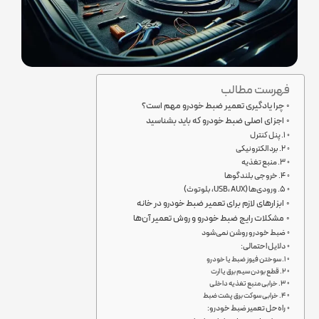
فهرست مطالب
چرا یادگیری تعمیر ضبط خودرو مهم است؟
اجزای اصلی ضبط خودرو که باید بشناسید
۱. پنل کنترل
۲. برد الکترونیکی
۳. منبع تغذیه
۴. خروجی بلندگوها
۵. ورودی‌ها (USB، AUX، بلوتوث)
ابزارهای لازم برای تعمیر ضبط خودرو در خانه
مشکلات رایج ضبط خودرو و روش تعمیر آن‌ها
ضبط خودرو روشن نمی‌شود
دلایل احتمالی:
۱. سوختن فیوز ضبط یا خودرو
۲. قطع بودن سیم برق یا ارت
۳. خرابی منبع تغذیه داخلی
۴. خرابی سوکت برق پشت ضبط
راه‌حل تعمیر ضبط خودرو: