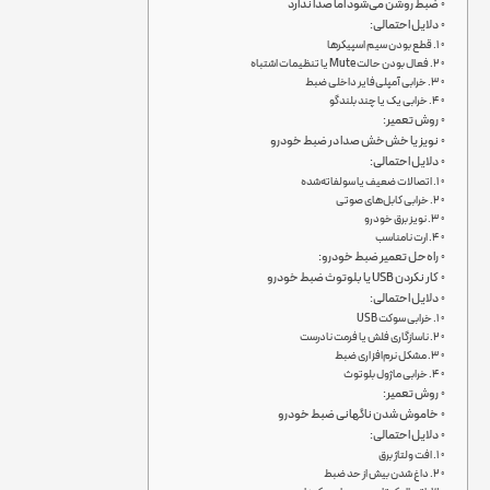
ضبط روشن می‌شود اما صدا ندارد
دلایل احتمالی:
۱. قطع بودن سیم اسپیکرها
۲. فعال بودن حالت Mute یا تنظیمات اشتباه
۳. خرابی آمپلی‌فایر داخلی ضبط
۴. خرابی یک یا چند بلندگو
روش تعمیر:
نویز یا خش‌خش صدا در ضبط خودرو
دلایل احتمالی:
۱. اتصالات ضعیف یا سولفاته‌شده
۲. خرابی کابل‌های صوتی
۳. نویز برق خودرو
۴. ارت نامناسب
راه‌حل تعمیر ضبط خودرو:
کار نکردن USB یا بلوتوث ضبط خودرو
دلایل احتمالی:
۱. خرابی سوکت USB
۲. ناسازگاری فلش یا فرمت نادرست
۳. مشکل نرم‌افزاری ضبط
۴. خرابی ماژول بلوتوث
روش تعمیر:
خاموش شدن ناگهانی ضبط خودرو
دلایل احتمالی:
۱. افت ولتاژ برق
۲. داغ شدن بیش از حد ضبط