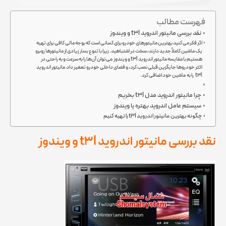
فهرست مطالب
نقد بررسی مانیتور اندروید t3l و ویندوز
اگر فکر می کنید بهترین مانیتورهای خودرو برای کسانی است که بوجه مالی کافی برای تهیه
یک ماشین کاملاً جدید دارند، سخت در اشتباهید. زیرا با تنوع بسار زیادی از مانیتورها روبرو
هستیم با مقایسه مانیتور اندروید t3l و ویندوز می‌توان آن‌ها را به سرعت و به راحتی در
اکثر خودروها جایگزین قبلی نصب کرد، و فضای داخلی خودرو تعغیر داد مانیتور اندروید
t3l را به ماشین خود اضافی کرد.
چرا مانیتور اندروید مدل t3l بخریم
سیستم عامل اندروید بهتره یا ویندوز
چگونه بهترین مانیتور اندروید t3l را تهیه کنیم
نقد بررسی مانیتور اندروید t3l و ویندوز