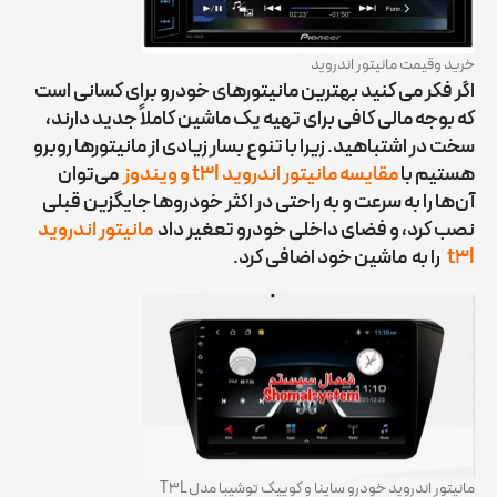
خرید وقیمت مانیتور اندروید
اگر فکر می کنید بهترین مانیتورهای خودرو برای کسانی است
که بوجه مالی کافی برای تهیه یک ماشین کاملاً جدید دارند،
سخت در اشتباهید. زیرا با تنوع بسار زیادی از مانیتورها روبرو
هستیم با
مقایسه مانیتور اندروید t3l
و
ویندوز
می‌توان
آن‌ها را به سرعت و به راحتی در اکثر خودروها جایگزین قبلی
نصب کرد، و فضای داخلی خودرو تعغیر داد
مانیتور اندروید
t3l
را به ماشین خود اضافی کرد.
مانیتور اندروید خودرو ساینا و کوییک توشیبا مدل T3L