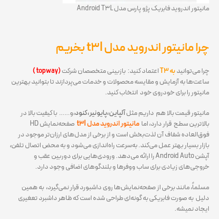
مانیتور اندروید فابریک پژو پارس مدل Android T3L
چرا مانیتور اندروید مدل t3l بخریم
چرا می‌توانید
به T3
اعتماد کنید: بازبینی متخصصان شرکت
(topway )
ساعت‌ها به آزمایش و مقایسه محصولات و خدمات می‌پردازند تا بتوانید بهترین
مانیتور را برای خودروی خود انتخاب کنید.
مانیتور قیمت بالا هم داریم مثل
آلپاین،پایونیر،کنود
،و…… با کیفیت بالا در
بالاترین سطح قرار دارد، اما
مانیتور
اندروید مدل t3l
صفحه‌نمایش HD
فوق‌العاده شفاف آن لذت‌بخش است و از برخی از مدل‌های ارزان‌تر موجود در
بازار بسیار بهتر عمل می‌کند. به‌سرعت راه‌اندازی می‌شود و به محض اتصال تلفن،
آپشن Android Auto را ارائه می‌دهد. ورودی‌هایی برای دوربین‌ عقب و
خروجی‌های زیادی برای ساب ووفرها و بلندگوهای اضافی وجود دارد.
مسلماً، مانند برخی از صفحه‌نمایش‌ها روی داشبورد قرار نمی‌گیرد، به همین
دلیل به صورت فابریکی به گونه‌ای طراحی شده است که ظاهر داشبرد تعغیری
ایجاد نمیشه.