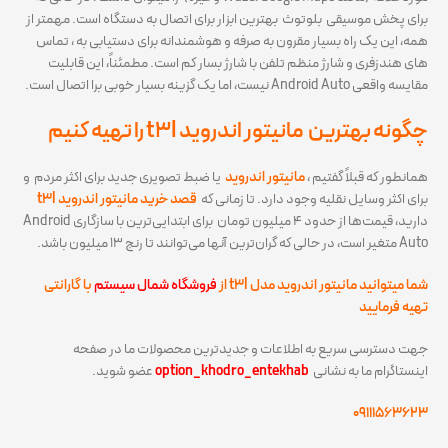
برای پخش موسیقی بلوتوث بهترین ابزار برای اتصال به دستگاه است. مهمتر از
همه، این یک راه بسیار مقرون به صرفه و هوشمندانه برای دستیابی به ، تماس
های هندزفری و شارژ منظم تلفن با شارژ بسار کم است. مطمئناً، این قابلیت
مقایسه واقعی Android Auto نیست، اما یک گزینه بسیار خوبی برا اتصال است.
چگونه بهترین مانیتور اندروید t3l را تهیه کنیم
همانطور که قبلاً گفتیم ،
مانیتور اندروید
یا ضبط تصویری جدید برای اکثر مردم و
برای اکثر وسایل نقلیه وجود دارد. تا زمانی که
قصد خرید مانیتور اندروید t3l
دارید، قیمت‌ها از حدود ۴ میلیون تومان برای ابتدایی‌ترین با سازگاری Android
Auto متغیر است، در حالی که گران‌ترین آنها می‌توانند تا رنج ۱۳ میلیون باشد.
شما میتوانید مانیتور اندروید مدل t3l از
فروشگاه شمال سیستم
با گارانتی
تهیه فرمایید
جهت دسترسی سریع به اطلاعات و جدیدترین محصولات ما در صفحه
اینستاگرام ما به نشانی
option_khodro_entekhab
عضو شوید.
۰۹۱۱۱۵۶۳۶۲۳