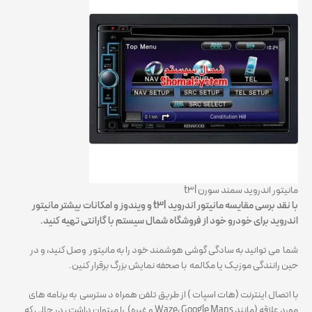
مانیتور اندروید سمند سورن t3l
با نقد برسی
مقایسه مانیتور اندروید t3l و ویندوز و امکانات بیشتر مانیتور
اندروید برای خودرو خود از فروشگاه شمال سیستم با گارانتی تهیه کنید.
شما می توانید به سادگی گوشی هوشمند خود را به مانیتور وصل کنید، و در
حین رانندگی موزیک یا مکالمه با صحفه نمایش بزرگ برقرار کنین.
با اتصال اینترنت (هات اسپات ) از طریق تلفن همراه د سترسی به برنامه های
مورد علاقه (مانند Waze، Google Maps و غیره) را میتوان داشت ، در حالی که