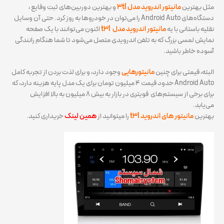
مثل بهترین
مانیتور اندروید مدل 3tl
و بهترین دوربین‌های ثبت وقایع ،
دستگاه‌های Android Auto را می‌توان در خودروها به روز کرد. حتی آن وسایل
نقلیه باستانی با یه
مانیتور اندروید مدل t3l
اکنون می‌توانند با یک صفحه
نمایش لمسی بزرگ که به تلفن اندرویدی متصل می‌شود تا شما هنگام رانندگی
آسوده خاطر باشید.
البته، قیمتی برای چنین
مانیتورهایی
وجود دارد، و برای لذت بردن از تجربه کامل
Android Auto حدود قیمت ۴ میلیون تومان برای یک مدل پایه هزینه دارد، که
برای برخی از سیستم‌های قویتری در بازار به بیش ۸ میلیون به بالا افزایش
می‌یابد.
بهترین
مانیتور های اندروید t3l
را میتوانید از
همین لینک
خریداری کنید.