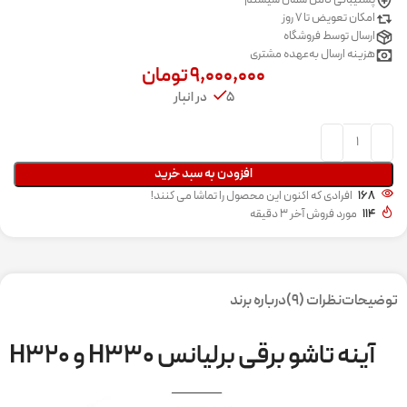
پشتیبانی کامل شمال سیستم
امکان تعویض تا 7 روز
ارسال توسط فروشگاه
هزینه ارسال به‌عهده مشتری
۹,۰۰۰,۰۰۰
تومان
5 در انبار
افزودن به سبد خرید
168
افرادی که اکنون این محصول را تماشا می کنند!
114
مورد فروش آخر 3 دقیقه
توضیحات
نظرات (9)
درباره برند
آینه تاشو برقی برلیانس H330 و H320