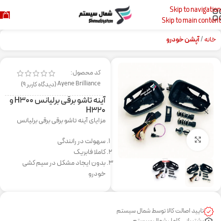
Skip to navigation
Skip to main content
خانه
آپشن خودرو
کد محصول:
Ayene Brilliance
(دیدگاه کاربر
9
)
آینه تاشو برقی برلیانس H۳۰۰ و
H۳۲۰
مزایای آینه تاشو برقی برقی برلیانس
برای بزرگنمایی کلیک کنید
سهولت در رانندگی
کاملا فابریک
بدون ایجاد مشکل در سیم کشی
خودرو
تایید اصالت کالا توسط شمال سیستم