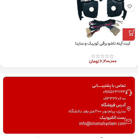
کیت آینه تاشو برقی کوییک و ساینا
۶,۲۰۰,۰۰۰
تومان
تماس با پشتیبــــانی
09111563623
01133260600
آدرس فروشگاه
ساری، پیام نور، 200 متر بعد دانشگاه
پست الکترونیک
info@shomalsystem.com