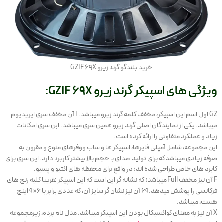
خرید بلندگو گرند زیرو GZIF 69X
ویژگی های اسپیکر گرند زیرو GZIF 69X:
GZ اول اسم این اسپیکر، مخفف کلمه گرند زیرو میباشد. I آن مخفف سری ایریدیوم
میباشد. یکی از نمایندگان اصلی گرند زیرو همین سری میباشد. این سری امکانات
زیاد و عملکرد متفاوتی را ارائه کرده است.
این مجموعه، شامل آمپلی فایرها، اسپیکر ها و ساب ووفرهای متوع و مقرون به
صرفه زیادی میباشد که برای تولید صدای با حجم بالا بیشتر کاربرد دارد. این سری برای
کابرد های خاص طراحی شده اند؛ در واقع برای محفظه های اکتیو و پسیو.
F آن نیز مخفف Full میباشد؛ که نشانه گر این است که این اسپیکر تقریبا کلیه رنج های
فرکانسی را پوشش میدهد.۶۹ آن نیز نشان گر سایز آن، که عددی برابر با ۶×۹ اینچ
هست، میباشد.
X آن نیز به معنای کواکسیکال بودن این اسپیکر میباشد. مدل نام برده، زیرمجموعه