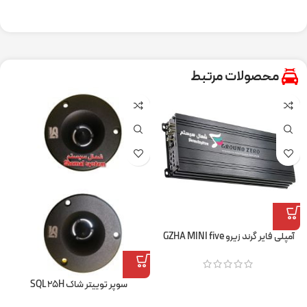
محصولات مرتبط
آمپلی فایر گرند زیرو GZHA MINI five
سوپر توییتر شاک SQL ۲۵H