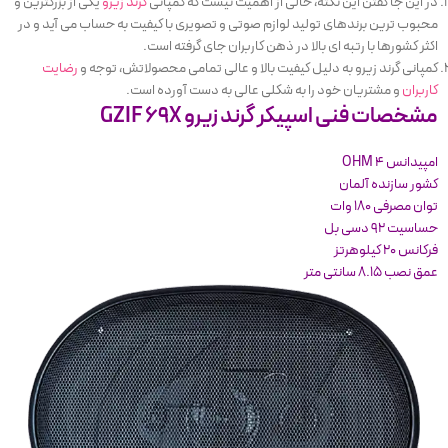
در این جا گفتن این نکته، خالی از اهمیت نیست که کمپانی
گرند زیرو
یکی از بزرگترین و
محبوب ترین برندهای تولید لوازم صوتی و تصویری با کیفیت به حساب می آید و در
اکثر کشور‌ها با رتبه ای بالا در ذهن کاربران جای گرفته است.
کمپانی گرند زیرو به دلیل کیفیت بالا و عالی تمامی محصولاتش، توجه و
رضایت
کاربران
و مشتریان خود را به شکلی عالی به دست آورده است.
مشخصات فنی اسپیکر گرند زیرو GZIF 69X
امپیدانس OHM 4
کشور سازنده آلمان
توان مصرفی ۱۸۰ وات
حساسیت ۹۲ دسی بل
فرکانس ۲۰ کیلوهرتز
عمق نصب ۸.۱۵ سانتی متر