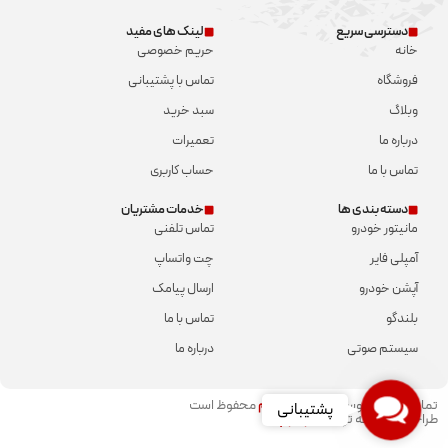
دسترسی سریع
لینک های مفید
خانه
حریم خصوصی
فروشگاه
تماس با پشتیبانی
وبلاگ
سبد خرید
درباره ما
تعمیرات
تماس با ما
حساب کاربری
دسته بندی ها
خدمات مشتریان
مانیتور خودرو
تماس تلفنی
آمپلی فایر
چت واتساپ
آپشن خودرو
ارسال پیامک
بلندگو
تماس با ما
سیستم صوتی
درباره ما
Contact
تمامی حقوق توسط
شمال سیستم
محفوظ است​
پشتیبانی
طراحی و توسعه توسط
دوناوب​
Us