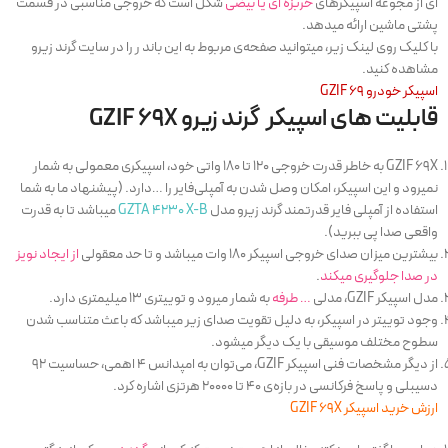
ای از مجوعه اسپیکرهای
خربزه ای ‌یا بیضی
شکل است که خروجی مناسبی در قسمت
پشتی ماشین ارائه میدهد.
با کلیک روی لینک زیر، میتوانید صفحه‌ی مربوط به این باند ر را در سایت گرند زیرو
مشاهده کنید.
اسپیکر خودرو GZIF 69
قابلیت های اسپیکر گرند زیرو GZIF 69X
GZIF 69X به خاطر قدرت خروجی ۱۲۰ تا ۱۸۰ واتی خود، اسپیکری معمولی به شمار
نمیرود و این اسپیکر، امکان وصل شدن به آمپلی‌فایر را …دارد. (پیشنهاد ما به شما
استفاده از آمپلی فایر قدرتمند گرند زیرو مدل
GZTA 4230 X-B
میباشد تا به قدرت
واقعی صدا پی ببرید).
بیشترین میزان صدای خروجی اسپیکر ۱۸۰ وات میباشد و تا حد معقولی
از ایجاد نویز
در صدا جلوگیری میکند
.
مدل اسپیکر GZIF، مدلی
… طرفه
به شمار میرود و توییتری ۱۳ میلیمتری دارد.
وجود توییتر در اسپیکر، به دلیل تقویت صدای زیر میباشد که باعث متناسب شدن
سطوح مختلف موسیقی با یک دیگر میشود.
از دیگر مشخصات فنی اسپیکر GZIF، می‌توان به امپدانس ۴ اهمی، حساسیت ۹۲
دسیبلی و پاسخ فرکانسی در بازه‌ی ۴۰ تا ۲۰۰۰۰ هرتزی اشاره کرد.
ارزش خرید اسپیکر GZIF 69X