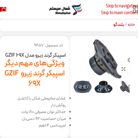
Skip to navigation
Skip to main content
خانه
بلندگو
کد محصول: 9457
اسپیکر گرند زیرو مدل GZIF ۶۹X
ویژگی‌های مهم دیگر
برای بزرگنمایی کلیک کنید
اسپیکر گرند زیرو GZIF
69X
غشای مخروطی شکل با کاغذی
روکش‌دار
حداکثر توان مصرفی 180 وات
میزان حساسیت 92 دسی‌بل
امپیدانس 4 اهم