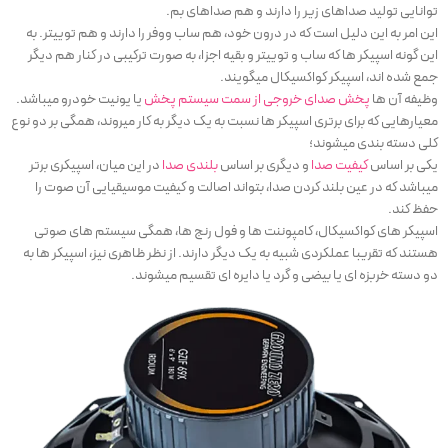
توانایی تولید صداهای زیر را دارند و هم صداهای بم.
این امر به این دلیل است که در درون خود، هم ساب ووفر را دارند و هم توییتر. به
این گونه اسپیکر ها که ساب و توییتر و بقیه اجزا، به صورت ترکیبی در کنار هم دیگر
جمع شده اند، اسپیکر کواکسیکال میگویند.
وظیفه آن ها
پخش صدای خروجی از سمت سیستم پخش
یا یونیت خودرو میباشد.
معیارهایی که برای برتری اسپیکر ها نسبت به یک دیگر به کار میروند، همگی بر دو نوع
کلی دسته بندی میشوند؛
یکی بر اساس
کیفیت صدا
و دیگری بر اساس
بلندی صدا
در این میان، اسپیکری برتر
میباشد که در عین بلند کردن صدا، بتواند اصالت و کیفیت موسیقیایی آن صوت را
حفظ کند.
اسپیکر های کواکسیکال، کامپوننت ها و فول رنج ها، همگی سیستم های صوتی
هستند که تقریبا عملکردی شبیه به یک دیگر دارند. از نظر ظاهری نیز، اسپیکر ها به
دو دسته خربزه ای یا بیضی و گرد یا دایره ای تقسیم میشوند.