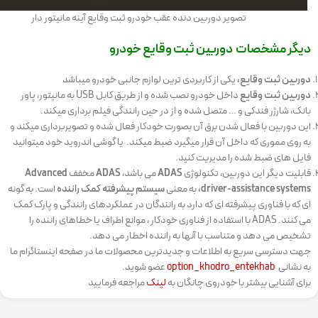
تصویر دوربین دنده عقب خودرو ثبت وقایع آینه مانیتور دار
دیگر مشخصات دوربین ثبت وقایع خودرو
دوربین ثبت وقایع،
یکی از کاربردی ترین لوازم جانبی خودرو میباشد
دوربین ثبت وقایع
داخل خودرو نصب شده و از طریق کابل USB به مانیتور، پاور
بانک، شارژر فندکی و … متصل شده و از در حین رانندگی فیلم برداری میکند.
این دوربین با فعال شدن برق آن بصورت خودکار فعال شده و تصویربرداری میکند و
به روی مموری که داخل آن قرار میگیرد ضبط میکند. یا گوشی اندروید خود میتوانید
فایل های ضبط شده را مدیریت کنید.
قابلیت دیگر این دوربین، تکنولوژی
ADAS
می باشد،
ADAS
مخفف
Advanced
driver-assistance systems،
به معنی
سیستم پیشرفته کمک راننده
است. به گونه
ای که
با فناوری پیشرفته ای که دارد به رانندگان در عملکردهای رانندگی و پارک کمک
می کنند.
ADAS با استفاده از فناوری خودکار ، موانع اطراف یا خطاهای راننده را
تشخیص می دهد و متناسب با آنها به راننده اخطار می دهد.
جهت دسترسی سریع به اطلاعات و جدیدترین محصولات ما در صفحه اینستاگرام ما
به نشانی
option_khodro_entekhab
عضو شوید.
برای آشنایی بیشتر با خودروی چانگان به
لینک
مراجعه فرمایید