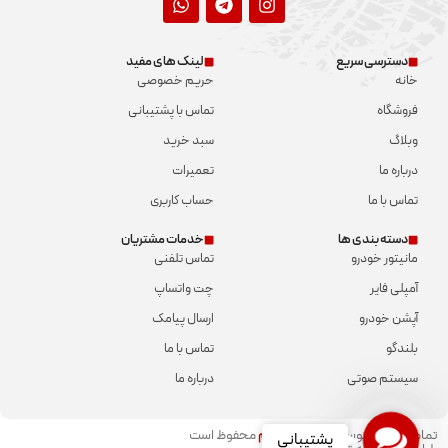
دسترسی سریع
لینک های مفید
خانه
حریم خصوصی
فروشگاه
تماس با پشتیبانی
وبلاگ
سبد خرید
درباره ما
تعمیرات
تماس با ما
حساب کاربری
دسته بندی ها
خدمات مشتریان
مانیتور خودرو
تماس تلفنی
آمپلی فایر
چت واتساپ
آپشن خودرو
ارسال پیامک
بلندگو
تماس با ما
سیستم صوتی
درباره ما
Contact
تمامی حقوق توسط
شمال سیستم
محفوظ است​
پشتیبانی