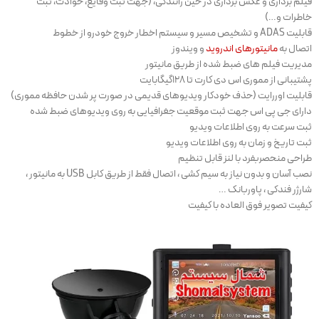
فیلم برداری و عکس برداری در حین رانندگی، (جهت ثبت وقایع، حوادث، ثبت
خاطرات و…)
قابلیت ADAS و تشخیص مسیر و سیستم اخطار خروج خودرو از خطوط
اتصال به
مانیتورهای اندروید
و ویندوز
مدیریت فیلم های ضبط شده از طریق مانیتور
پشتیبانی از مموری اس دی کارت تا ۱۲۸گیگابایت
قابلیت اوررایت (حذف خودکار ویدیوهای قدیمی در صورت پر شدن حافظه مموری)
دارای جی پی اس جهت ثبت موقعیت جغرافیایی به روی ویدیوهای ضبط شده
ثبت سرعت به روی اطلاعات ویدیو
ثبت تاریخ و زمان به روی اطلاعات ویدیو
طراحی منحصربفرد با لنز قابل تنظیم
نصب آسان و بدون نیاز به سیم کشی ، اتصال فقط از طریق کابل USB به مانیتور ،
شارژر فندکی ، پاوربانک …
کیفیت تصویر فوق العاده با کیفیت