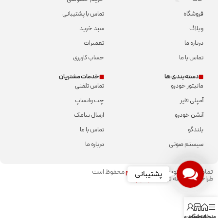
فروشگاه
تماس با پشتیبانی
وبلاگ
سبد خرید
درباره ما
تعمیرات
تماس با ما
حساب کاربری
دسته بندی ها
خدمات مشتریان
مانیتور خودرو
تماس تلفنی
آمپلی فایر
چت واتساپ
آپشن خودرو
ارسال پیامک
بلندگو
تماس با ما
سیستم صوتی
درباره ما
Contact
تمامی حقوق توسط
شمال سیستم
محفوظ است​
پشتیبانی
طراحی و توسعه توسط
دوناوب​
Us
منو
خانه
فروشگاه
حساب من