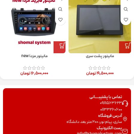
مانیتور پشت سری
مانیتور مزدا new
۱۹,۵۰۰,۰۰۰
تومان
۱۶,۵۰۰,۰۰۰
تومان
تماس با پشتیبــــانی
09111563623
01133260600
آدرس فروشگاه
ساری، پیام نور، 200 متر بعد دانشگاه
پست الکترونیک