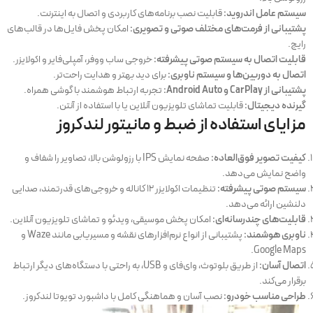
سیستم عامل اندروید:
قابلیت نصب برنامه‌های کاربردی و اتصال به اینترنت.
پشتیبانی از فرمت‌های مختلف صوتی و تصویری:
امکان پخش فایل‌ها در قالب‌های
رایج.
قابلیت اتصال به سیستم صوتی پیشرفته:
خروجی ساب ووفر، آمپلی‌فایر و اکولایزر.
اتصال به دوربین‌ها و سیستم ناوبری:
برای دید بهتر و هدایت راحت‌تر.
پشتیبانی از CarPlay و Android Auto:
تجربه ارتباط هوشمند با گوشی همراه.
گیرنده دیجیتال:
قابلیت تماشای تلویزیون آنلاین یا با استفاده از آنتن.
مزایای استفاده از ضبط و مانیتور لندکروز
کیفیت تصویر فوق‌العاده:
صفحه نمایش IPS با رزولوشن بالا، تصاویر را شفاف و
واضح نمایش می‌دهد.
سیستم صوتی پیشرفته:
تنظیمات اکولایزر ۱۲ کاناله و خروجی‌های قدرتمند، صدایی
دلنشین ارائه می‌دهد.
قابلیت‌های چندرسانه‌ای:
امکان پخش موسیقی، ویدئو و تماشای تلویزیون آنلاین.
ناوبری هوشمند:
پشتیبانی از انواع نرم‌افزارهای نقشه و مسیریابی مانند Waze و
Google Maps.
اتصال آسان:
از طریق بلوتوث، وای‌فای و USB، به راحتی با دستگاه‌های دیگر ارتباط
برقرار می‌کند.
طراحی مناسب خودرو:
نصب آسان و هماهنگی کامل با داشبورد تویوتا لندکروز.