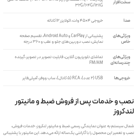
سخت‌افزار
32G/64G/128G
صدا
خروجی ۴×۴۵ وات، اکولایزر ۱۲ کاناله
ویژگی‌های
پشتیبانی از CarPlay و Android Auto، تقسیم صفحه
خاص
نمایش، نصب دوربین‌های جلو و عقب و ۳۶۰ درجه
ویژگی‌های
تماشای تلویزیون آنلاین، قابلیت تصویر در تصویر، گیرنده
چندرسانه‌ای
FM/AM
خروجی‌ها
USB (2 عدد)، RCA (5 کانال)، ساب ووفر، آمپلی‌فایر
نصب و خدمات پس از فروش ضبط و مانیتور
لندکروز
شمال سیستم به عنوان نمایندگی رسمی ضبط و مانیتور لنکروز، خدمات فروش،
نصب و تعمیر این محصول را با گارانتی یک‌ساله ارائه می‌دهد.این مانیتور با پشتیبانی