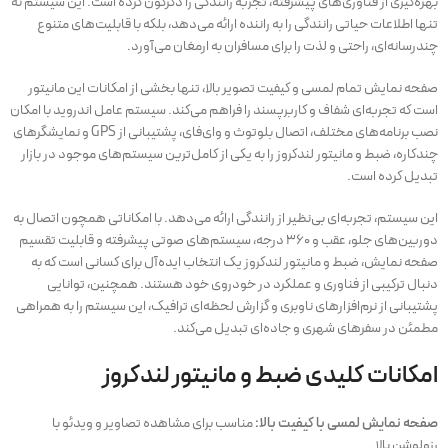
بهره‌گیری از فناوری‌های پیشرفته، تجربه رانندگی را دگرگون کرده است. این سیستم نه
تنها اطلاعات حیاتی رانندگی را به راننده ارائه می‌دهد، بلکه با قابلیت‌های متنوع
چندرسانه‌ای، راحتی و لذت را برای مسافران به ارمغان می‌آورد.
صفحه نمایش تمام لمسی و کیفیت تصویر بالا، تنها بخشی از امکانات این مانیتور
است که تجربه‌ای شفاف و کاربرپسند را فراهم می‌کند. سیستم عامل اندروید با امکان
نصب برنامه‌های مختلف، اتصال بلوتوث و وای‌فای، پشتیبانی از GPS و نمایشگرهای
چندکاره، ضبط و مانیتور لندکروز را به یکی از کامل‌ترین سیستم‌های موجود در بازار
تبدیل کرده است.
این سیستم، تجربه‌ای بی‌نظیر از رانندگی ارائه می‌دهد. با امکاناتی همچون اتصال به
دوربین‌های جلو، عقب و ۳۶۰ درجه، سیستم‌های صوتی پیشرفته و قابلیت تقسیم
صفحه نمایش، ضبط و مانیتور لندکروز یک انتخاب ایده‌آل برای کسانی است که به
دنبال ترکیبی از فناوری و عملکرد در خودروی خود هستند. همچنین، توانایی
پشتیبانی از نرم‌افزارهای ناوبری و گزارش لحظه‌ای ترافیک، این سیستم را به همراهی
مطمئن در سفرهای شهری و جاده‌ای تبدیل می‌کند.
امکانات کلیدی ضبط و مانیتور لندکروز
صفحه نمایش لمسی با کیفیت بالا:
مناسب برای مشاهده تصاویر و ویدئو با
رزولوشن بالا.