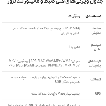
جدول ویژگی‌های فنی ضبط و مانیتور لندکروز
دسته‌بندی
ویژگی‌ها
صفحه
IPS 2.5D، ۹ اینچ، وضوح ۱۲۸۰×۷۲۰ یا ۲۰۰۰×۱۲۰۰، لمسی
نمایش
خازنی یا حرارتی
سیستم
اندروید ۱۱
عامل
فرمت‌های
صوتی: APE، FLAC، WAV، MP3، WMA | ویدئویی: MKV،
پشتیبانی
RMVB، AVI، MP4، MDV | تصویری: PNG، JPEG، JPG، GIF
بلوتوث نسخه ۴ و ۵، وای‌فای از طریق هات اسپات، مودم
اتصالات
همراه و دانگل USB
GPS
پشتیبانی از Waze، Google Maps، نشان
پردازنده ۴ یا ۸ هسته‌ای | رم 2G/4G/6G/8G | حافظه داخلی