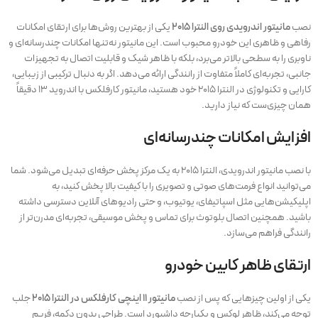
نصب
مانیتور اندرویدی روی النترا ۲۰۱۵
یکی از بهترین روش‌ها برای ارتقای امکانات
رفاهی و ظاهری این خودرو محبوب است. این مانیتور نه‌تنها امکانات چندرسانه‌ای و
ناوبری را به سطحی بالاتر می‌برد، بلکه با ظاهر شیک و قابلیت اتصال به تجهیزات
جانبی، تجربه‌ای کاملاً متفاوت از رانندگی ارائه می‌دهد. اگر به دنبال ترکیبی از زیبایی،
کارایی و تکنولوژی در النترا ۲۰۱۵ خود هستید، مانیتور کارفلکس با اندروید ۱۳ دقیقاً
همان چیزی‌ست که نیاز دارید.
افزایش امکانات چندرسانه‌ای
با نصب مانیتور اندرویدی، النترا ۲۰۱۵ به یک مرکز پخش حرفه‌ای تبدیل می‌شود. شما
می‌توانید انواع فرمت‌های صوتی و تصویری را با کیفیت بالا پخش کنید، به
اپلیکیشن‌هایی مثل اسپاتیفای، یوتیوب، و حتی رادیوهای آنلاین دسترسی داشته
باشید. همچنین اتصال بلوتوث برای تماس و پخش موسیقی، تجربه‌ای مدرن‌تر از
رانندگی فراهم می‌سازد.
ارتقای ظاهر کابین خودرو
یکی از اولین چیزهایی که پس از نصب
مانیتور ۱۱ اینچی کارفلکس در النترا ۲۰۱۵
جلب
توجه می‌کند، ظاهر لوکس و یکپارچه داشبورد است. طراحی بدون دکمه، فریم