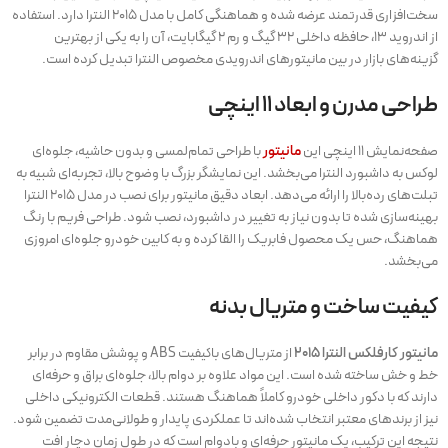
سخت‌افزاری قدرتمند عرضه شده و هماهنگی کامل با مدل ۲۰۱۵ النترا دارد. استفاده
از اندروید ۱۳، حافظه داخلی ۳۲ گیگ و رم ۲ گیگابایت، آن را به یکی از بهترین
گزینه‌های بازار در بین مانیتورهای اندرویدی مخصوص النترا تبدیل کرده است.
طراحی مدرن و ابعاد ۱۱ اینچی
صفحه‌نمایش ۱۱ اینچی این
مانیتور
با طراحی تمام‌لمسی و بدون حاشیه، جلوه‌ای
لوکس به داشبورد النترا می‌بخشد. این نمایشگر بزرگ با وضوح بالا، تجربه‌ای شبیه به
تبلت‌های رده‌بالا را ارائه می‌دهد. ابعاد دقیق مانیتور برای نصب در مدل ۲۰۱۵ النترا
بهینه‌سازی شده تا بدون نیاز به تغییر در داشبورد، نصب شود. طراحی فریم با رنگ
هماهنگ، حس یک محصول فابریک را القا کرده و به کابین خودرو جلوه‌ای امروزی
می‌بخشد.
کیفیت ساخت و متریال بدنه
مانیتور کارفلکس النترا ۲۰۱۵
از متریال‌های باکیفیت ABS و پوشش مقاوم در برابر
خط و خش ساخته شده است. این مواد علاوه بر دوام بالا، جلوه‌ای براق و حرفه‌ای
دارند که با دکور داخلی خودرو کاملاً هماهنگ هستند. قطعات الکترونیکی داخلی
نیز از برندهای معتبر انتخاب شده‌اند تا عملکردی پایدار و طولانی‌مدت تضمین شود.
نتیجه این ترکیب، یک مانیتور حرفه‌ای و بادوام است که در طول زمان دچار افت