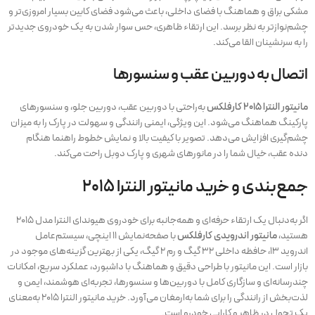
مشکی براق و هماهنگ با فضای داخلی، باعث می‌شود فضای کابین بسیار امروزی‌تر و
چشم‌نوازتر به نظر برسد. این ارتقاء ظاهری، حس سوار شدن به یک خودروی جدیدتر
را به سرنشینان القا می‌کند.
اتصال به دوربین عقب و سنسورها
مانیتور النترا ۲۰۱۵ کارفلکس
به‌راحتی با دوربین عقب، دوربین جلو، و سنسورهای
پارکینگ هماهنگ می‌شود. این ویژگی، ایمنی رانندگی و سهولت در پارک را به میزان
چشم‌گیری افزایش می‌دهد. تصویر با کیفیت بالا و نمایش خطوط راهنما هنگام
دنده عقب، خیال شما را در مانورهای شهری و پارک دوبل راحت می‌کند.
جمع‌بندی و خرید مانیتور النترا ۲۰۱۵
اگر به‌دنبال یک ارتقاء حرفه‌ای و همه‌جانبه برای خودروی هیوندای النترا مدل ۲۰۱۵
هستید،
مانیتور اندرویدی کارفلکس
با صفحه‌نمایش ۱۱ اینچی، سیستم‌عامل
اندروید ۱۳، حافظه داخلی ۳۲ گیگ و رم ۲ گیگ، یکی از بهترین گزینه‌های موجود در
بازار است. این مانیتور با طراحی دقیق و هماهنگ با داشبورد، عملکرد سریع، امکانات
چندرسانه‌ای و سازگاری کامل با دوربین‌ها و سنسورها، تجربه‌ای هوشمند، ایمن و
لذت‌بخش از رانندگی را برای شما به‌ارمغان می‌آورد. خرید مانیتور النترا ۲۰۱۵ به‌معنای
یک تحول در ظاهر و کارایی خودرو است.