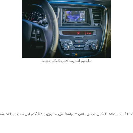
مانیتور اندروید فابریک کیا اپتیما
مانیتور اپتیما دارای صفحه نمایشی ۱۱ اینچی است که زاو