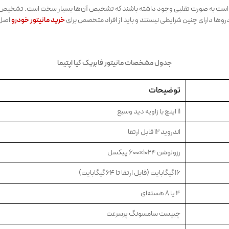
مکن است به صورت تقلبی وجود داشته باشند که تشخیص آن‌ها بسیار سخت است. تشخیص ا
ها دارای چنین شرایطی نیستند و باید از افراد متخصص برای
خ
رید مانیتور خودرو
اصل 
جدول مشخصات مانیتور فابریک کیا اپتیما
توضیحات
۱۱ اینچ با زاویه دید وسیع
اندروید ۱۲ قابل ارتقا
رزولوشن ۱۰۲۴×۶۰۰ پیکسل
۱۶ گیگابایت (قابل ارتقا تا ۶۴ گیگابایت)
۴ یا ۸ هسته‌ای
چیپست سامسونگ پرسرعت