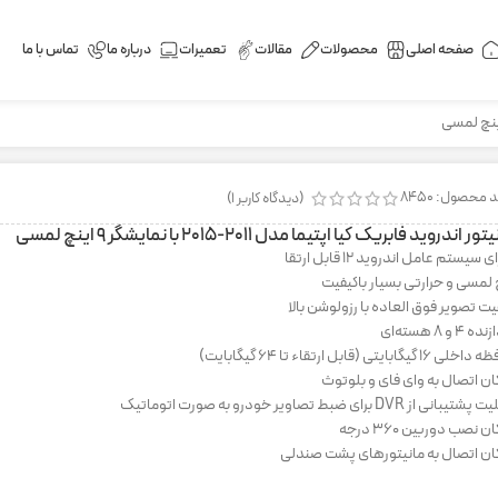
صفحه اصلی
محصولات
مقالات
تعمیرات
درباره ما
تماس با ما
 محصول: 8450
(دیدگاه کاربر
1
)
ور اندروید فابریک کیا اپتیما مدل ۲۰۱۱-۲۰۱۵ با نمایشگر ۹ اینچ لمسی
ی سیستم عامل اندروید 12 قابل ارتقا
 لمسی و حرارتی بسیار باکیفیت
یت تصویر فوق العاده با رزولوشن بالا
 4 و 8 هسته‌ای
 16 گیگابایتی (قابل ارتقاء تا 64 گیگابایت)
ان اتصال به وای فای و بلوتوث
یبانی از DVR برای ضبط تصاویر خودرو به صورت اتوماتیک
ن نصب دوربین 360 درجه
ان اتصال به مانیتورهای پشت صندلی