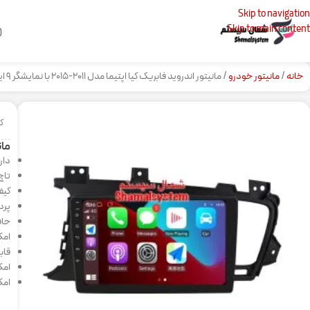
Skip to navigation
Skip to main content
خانه
مانیتور خودرو
مانیتور اندروید فابریک کیا اپتیما مدل ۲۰۱۱-۲۰۱۵ با نمایشگر ۹ اینچ لمسی
کد
مانیت
دارا
تاچ
کیف
پردازنده
حافظه داخلی
امک
قابلیت پشت
امکا
امک