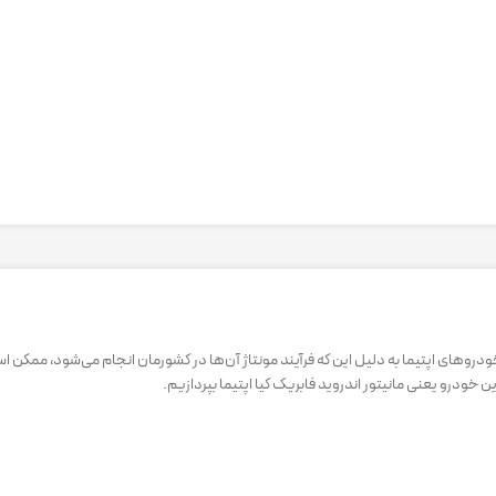
ودروهای اپتیما به دلیل این که فرآیند مونتاژ آن‌ها در کشورمان انجام می‌شود، ممک
ودرو یعنی مانیتور اندروید فابریک کیا اپتیما بپردازیم.