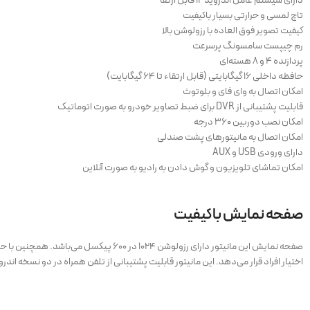
دارای سیستم عامل اندروید ۱۲ قابل ارتقا
تاچ لمسی و حرارتی بسیار باکیفیت
کیفیت تصویر فوق العاده با رزولوشن بالا
رم چیپست سامسونگ پرسرعت
پردازنده ۴ و ۸ هسته‌ای
حافظه داخلی ۱۶ گیگابایتی (قابل ارتقاء تا ۶۴ گیگابایت)
امکان اتصال به وای فای و بلوتوث
قابلیت پشتیبانی از DVR برای ضبط تصاویر خودرو به صورت اتوماتیک
امکان نصب دوربین ۳۶۰ درجه
امکان اتصال به مانیتورهای پشت صندلی
دارای ورودی USB و AUX
امکان تماشای تلویزیون و گوش دادن به رادیو به صورت آنلاین
صفحه نمایش باکیفیت
اختیار افراد قرار می‌دهد. این مانیتور قابلیت پشتیبانی از تلفن همراه در دو نسخه اندروید و IOS را نیز فراهم کرد