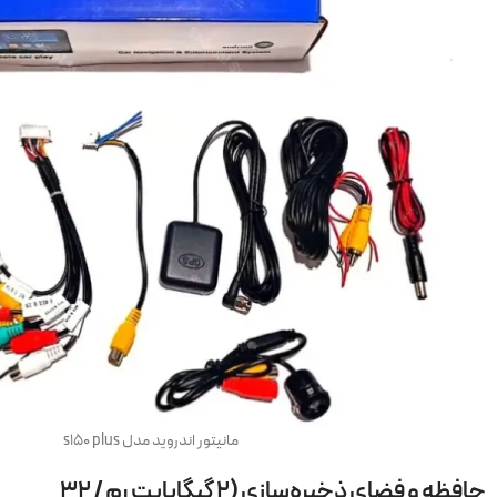
مانیتور اندروید مدل s150 plus
حافظه و فضای ذخیره‌سازی (۲ گیگابایت رم / ۳۲