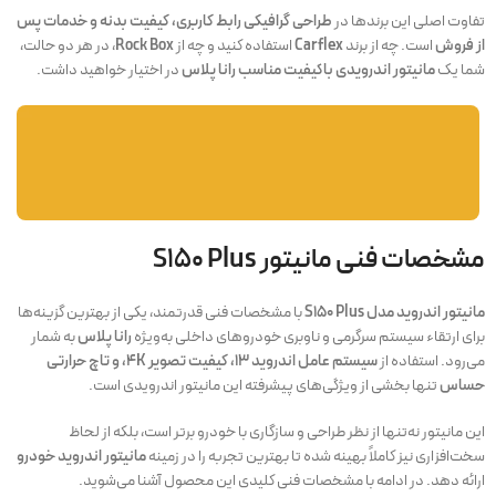
تفاوت اصلی این برندها در
طراحی گرافیکی رابط کاربری، کیفیت بدنه و خدمات پس
از فروش
است. چه از برند
Carflex
استفاده کنید و چه از
Rock Box
، در هر دو حالت،
شما یک
مانیتور اندرویدی باکیفیت مناسب رانا پلاس
در اختیار خواهید داشت.
مشخصات فنی مانیتور S150 Plus
فوش ویژه
خرید مانیتور خودرو
مشاهده محصولات
مانیتور اندروید مدل S150 Plus
با مشخصات فنی قدرتمند، یکی از بهترین گزینه‌ها
برای ارتقاء سیستم سرگرمی و ناوبری خودروهای داخلی به‌ویژه
رانا پلاس
به شمار
می‌رود. استفاده از
سیستم عامل اندروید ۱۳، کیفیت تصویر ۴K، و تاچ حرارتی
حساس
تنها بخشی از ویژگی‌های پیشرفته این مانیتور اندرویدی است.
این مانیتور نه‌تنها از نظر طراحی و سازگاری با خودرو برتر است، بلکه از لحاظ
سخت‌افزاری نیز کاملاً بهینه شده تا بهترین تجربه را در زمینه
مانیتور اندروید خودرو
ارائه دهد. در ادامه با مشخصات فنی کلیدی این محصول آشنا می‌شوید.