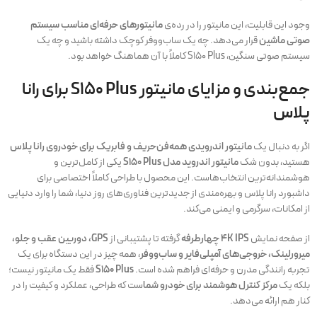
وجود این قابلیت، این مانیتور را در رده‌ی
مانیتورهای حرفه‌ای مناسب سیستم
صوتی ماشین
قرار می‌دهد. چه یک ساب‌ووفر کوچک داشته باشید و چه یک
سیستم صوتی سنگین، S150 Plus کاملاً با آن هماهنگ خواهد بود.
جمع‌بندی و مزایای مانیتور S150 Plus برای رانا
پلاس
اگر به دنبال یک
مانیتور اندرویدی همه‌فن‌حریف و فابریک برای خودروی رانا پلاس
هستید، بدون شک
مانیتور اندروید مدل S150 Plus
یکی از کامل‌ترین و
هوشمندانه‌ترین انتخاب‌هاست. این محصول با طراحی کاملاً اختصاصی برای
داشبورد رانا پلاس و بهره‌مندی از جدیدترین فناوری‌های روز دنیا، شما را وارد دنیایی
از امکانات، سرگرمی و ایمنی می‌کند.
از صفحه نمایش
۴K IPS چهارطرفه
گرفته تا پشتیبانی از
GPS، دوربین عقب و جلو،
میرورلینک، خروجی‌های آمپلی‌فایر و ساب‌ووفر
، همه چیز در این دستگاه برای یک
تجربه رانندگی مدرن و حرفه‌ای فراهم شده است.
S150 Plus
فقط یک مانیتور نیست؛
بلکه یک
مرکز کنترل هوشمند برای خودرو شما
ست که طراحی، عملکرد و کیفیت را در
کنار هم ارائه می‌دهد.