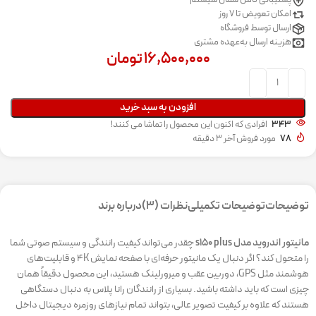
پشتیبانی کامل شمال سیستم
امکان تعویض تا 7 روز
ارسال توسط فروشگاه
هزینه ارسال به‌عهده مشتری
۱۶,۵۰۰,۰۰۰
تومان
افزودن به سبد خرید
343
افرادی که اکنون این محصول را تماشا می کنند!
78
مورد فروش آخر 3 دقیقه
توضیحات
توضیحات تکمیلی
نظرات (3)
درباره برند
مانیتور اندروید مدل s150 plus
چقدر می‌تواند کیفیت رانندگی و سیستم صوتی شما
را متحول کند؟ اگر دنبال یک مانیتور حرفه‌ای با صفحه نمایش ۴K و قابلیت‌های
هوشمند مثل GPS، دوربین عقب و میرورلینک هستید، این محصول دقیقاً همان
چیزی است که باید داشته باشید. بسیاری از رانندگان رانا پلاس به دنبال دستگاهی
هستند که علاوه بر کیفیت تصویر عالی، بتواند تمام نیازهای روزمره دیجیتال داخل