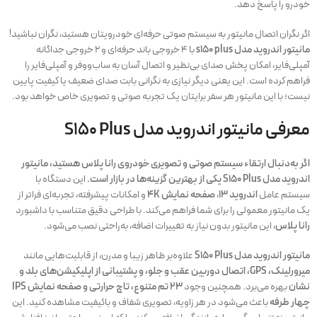
خودرو را پاسخ دهد.
اگر نگران اتصال مانیتور به سیستم صوتی حرفه‌ای خودرویتان هستید، نگران نباشید!
مانیتور اندروید مدل s150 plus
با ۴ خروجی باند حرفه‌ای و ۲ خروجی جداگانه
آمپلی‌فایر، امکان پخش صدای بی‌نظیر و اتصال آسان به ساب‌ووفر و آمپلی‌فایر را
فراهم کرده است. این یعنی دیگر نیازی به نگرانی بابت صدای ضعیف یا کیفیت پایین
نیست؛ با این مانیتور هر سفر برایتان یک تجربه صوتی و تصویری خاص خواهد بود.
معرفی مانیتور اندروید مدل S150 Plus
اگر به‌دنبال ارتقاء سیستم صوتی و تصویری خودروی رانا پلاس هستید، مانیتور
اندروید مدل S150 Plus یکی از بهترین گزینه‌ها در بازار است.
این دستگاه با
سیستم عامل
اندروید ۱۳
،
صفحه نمایش ۴K
و امکانات پیشرفته، تجربه‌ای فراتر از
یک مانیتور معمولی را برای شما فراهم می‌کند. با طراحی دقیق متناسب با داشبورد
رانا پلاس
، این مانیتور بدون نیاز به تغییرات اضافه، به‌راحتی نصب می‌شود.
مانیتور اندروید مدل S150 Plus
علاوه‌بر ظاهر زیبا و مدرن، از قابلیت‌هایی مانند
میرورلینک، GPS، اتصال دوربین عقب و جلو، و پشتیبانی از اپلیکیشن‌های بلد و
نشان
بهره می‌برد. همچنین وجود
۲۳ تم متنوع، تاچ حرارتی و صفحه نمایش IPS
چهار طرفه
باعث می‌شود در هر زاویه، تصویری شفاف و باکیفیت مشاهده کنید. این