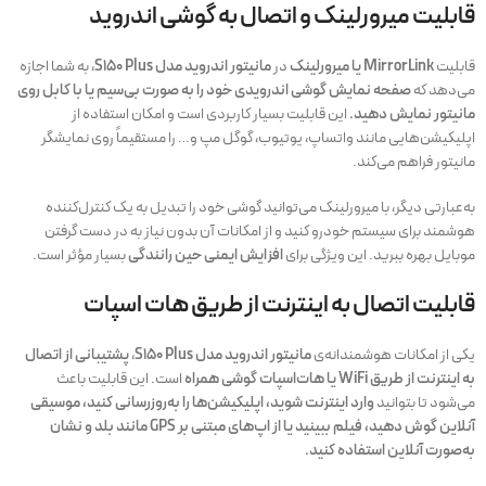
قابلیت میرورلینک و اتصال به گوشی اندروید
قابلیت
MirrorLink یا میرورلینک
در
مانیتور اندروید مدل S150 Plus
، به شما اجازه
می‌دهد که
صفحه نمایش گوشی اندرویدی خود را به صورت بی‌سیم یا با کابل روی
مانیتور نمایش دهید.
این قابلیت بسیار کاربردی است و امکان استفاده از
اپلیکیشن‌هایی مانند واتساپ، یوتیوب، گوگل مپ و… را مستقیماً روی نمایشگر
مانیتور فراهم می‌کند.
به‌عبارتی دیگر، با میرورلینک می‌توانید گوشی خود را تبدیل به یک کنترل‌کننده
هوشمند برای سیستم خودرو کنید و از امکانات آن بدون نیاز به در دست گرفتن
موبایل بهره ببرید. این ویژگی برای
افزایش ایمنی حین رانندگی
بسیار مؤثر است.
قابلیت اتصال به اینترنت از طریق هات اسپات
یکی از امکانات هوشمندانه‌ی
مانیتور اندروید مدل S150 Plus
،
پشتیبانی از اتصال
به اینترنت از طریق WiFi یا هات‌اسپات گوشی همراه
است. این قابلیت باعث
می‌شود تا بتوانید
وارد اینترنت شوید، اپلیکیشن‌ها را به‌روزرسانی کنید، موسیقی
آنلاین گوش دهید، فیلم ببینید یا از اپ‌های مبتنی بر GPS مانند بلد و نشان
به‌صورت آنلاین استفاده کنید.