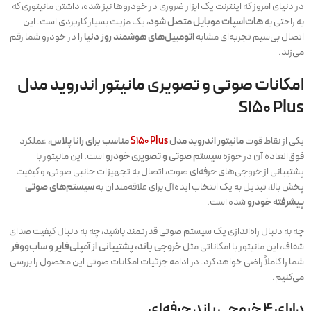
در دنیای امروز که اینترنت یک ابزار ضروری در خودروها نیز شده، داشتن مانیتوری که
به راحتی به
هات‌اسپات موبایل متصل شود
، یک مزیت بسیار کاربردی است. این
اتصال بی‌سیم تجربه‌ای مشابه
اتومبیل‌های هوشمند روز دنیا
را در خودرو شما رقم
می‌زند.
امکانات صوتی و تصویری مانیتور اندروید مدل
S150 Plus
یکی از نقاط قوت
مانیتور اندروید مدل
S150 Plus
مناسب برای رانا پلاس
، عملکرد
فوق‌العاده آن در حوزه
سیستم صوتی و تصویری خودرو
است. این مانیتور با
پشتیبانی از خروجی‌های حرفه‌ای صوت، اتصال به تجهیزات جانبی صوتی، و کیفیت
پخش بالا، تبدیل به یک انتخاب ایده‌آل برای علاقه‌مندان به
سیستم‌های صوتی
پیشرفته خودرو
شده است.
چه به دنبال راه‌اندازی یک سیستم صوتی قدرتمند باشید، چه به دنبال کیفیت صدای
شفاف، این مانیتور با امکاناتی مثل
خروجی باند، پشتیبانی از آمپلی‌فایر و ساب‌ووفر
شما را کاملاً راضی خواهد کرد. در ادامه جزئیات امکانات صوتی این محصول را بررسی
می‌کنیم.
دارای ۴ خروجی باند حرفه‌ای