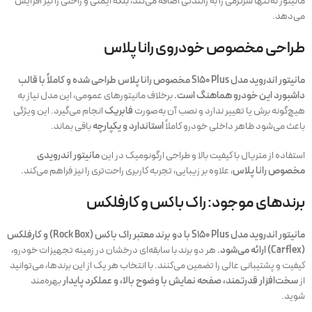
مانیتور نه‌تنها سرگرمی را به رانندگی اضافه می‌کند، بلکه ایمنی و راحتی را نیز افزایش
می‌دهد.
طراحی مخصوص خودروی رانا پلاس
مانیتور اندروید مدل S150 Plus مخصوص رانا پلاس طراحی شده و کاملاً با قالب
داشبورد این خودرو هماهنگ است.
برخلاف مانیتورهای عمومی، این مدل نیاز به
هیچ‌گونه برش یا تغییر ندارد و نصب آن به‌صورت
فابریک
انجام می‌گیرد. این ویژگی
باعث می‌شود ظاهر داخلی خودرو کاملاً
استاندارد و یکپارچه
باقی بماند.
استفاده از متریال با کیفیت بالا و طراحی ارگونومیک در این
مانیتور اندرویدی
مخصوص رانا پلاس
، علاوه بر زیبایی، تجربه کاربری راحت‌تری را نیز فراهم می‌کند.
برندهای موجود: راک باکس و کارفلکس
مانیتور اندروید مدل S150 Plus با دو برند معتبر راک باکس (Rock Box) و کارفلکس
(Carflex) ارائه می‌شود.
هر دو برند با سابقه‌ای درخشان در زمینه تجهیزات خودرو،
کیفیت و پشتیبانی عالی را تضمین می‌کنند. با انتخاب هر یک از این برندها، می‌توانید
از
سخت‌افزار قدرتمند، صفحه نمایش با وضوح بالا، و عملکرد پایدار
بهره‌مند
شوید.