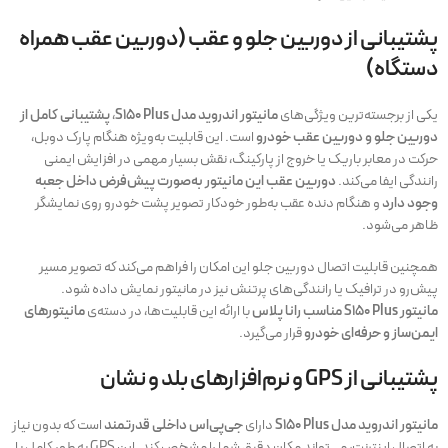
پشتیبانی از دوربین جلو و عقب (دوربین عقب همراه
دستگاه)
یکی از برجسته‌ترین ویژگی‌های
مانیتور اندروید مدل S150 Plus
،
پشتیبانی کامل از
دوربین جلو و دوربین عقب خودرو
است. این قابلیت به‌ویژه هنگام پارک دوبل،
حرکت در معابر باریک یا خروج از پارکینگ، نقش بسیار مهمی در افزایش ایمنی
رانندگی ایفا می‌کند.
دوربین عقب این مانیتور به‌صورت پیش‌فرض داخل جعبه
وجود دارد
و هنگام دنده عقب به‌طور خودکار تصویر پشت خودرو روی نمایشگر
ظاهر می‌شود.
همچنین قابلیت اتصال دوربین جلو این امکان را فراهم می‌کند که تصویر مسیر
پیش‌رو در ترافیک یا رانندگی‌های پرتنش نیز در مانیتور نمایش داده شود.
مانیتور S150 Plus مناسب رانا پلاس
با ارائه این قابلیت‌ها، در دسته‌ی
مانیتورهای
ایمن‌ساز و حرفه‌ای خودرو
قرار می‌گیرد.
پشتیبانی از GPS و نرم‌افزارهای بلد و نشان
مانیتور اندروید مدل S150 Plus
دارای
جی‌پی‌اس داخلی قدرتمند
است که بدون نیاز
به اتصال اینترنت، می‌تواند مکان دقیق شما را مشخص کند. این GPS به طور کامل با