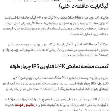
گیگابایت حافظه داخلی)
مانیتور اندروید مدل S150 Plus
مجهز به
۲ گیگ رم و ۳۲ گیگ حافظه داخلی
است
که برای استفاده روزمره و اجرای همزمان اپلیکیشن‌ها کاملاً کافی و روان عمل می‌کند.
این مقدار حافظه برای پخش موسیقی، استفاده از ناوبری، میرورلینک و اجرای اپ‌های
مختلف بهینه‌سازی شده است.
رم ۲ گیگ و حافظه داخلی بالا
یکی از عوامل کلیدی در روان بودن سیستم عامل
مانیتور خودرو محسوب می‌شود و برای کاربرانی که به دنبال
مانیتور اندرویدی روان و
کم‌هنگ
هستند، کاملاً مناسب است.
کیفیت صفحه نمایش ۴K با فناوری IPS چهار طرفه
یکی از ویژگی‌های ممتاز
مانیتور S150 Plus
،
صفحه‌نمایش با رزولوشن ۴K و
تکنولوژی IPS چهار طرفه
است. این بدان معناست که تصویر نمایش داده شده از
هر
زاویه‌ای بدون افت کیفیت و تغییر رنگ
قابل مشاهده است؛ حتی در نور شدید روز.
نمایشگر ۴K این مانیتور، محتوای تصویری را با
وضوح بالا، رنگ‌های زنده و جزئیات
دقیق
نمایش می‌دهد. برای کاربرانی که به
کیفیت تصویر در
مانیتور خودرو
اهمیت
می‌دهند، این ویژگی یک برگ برنده است.