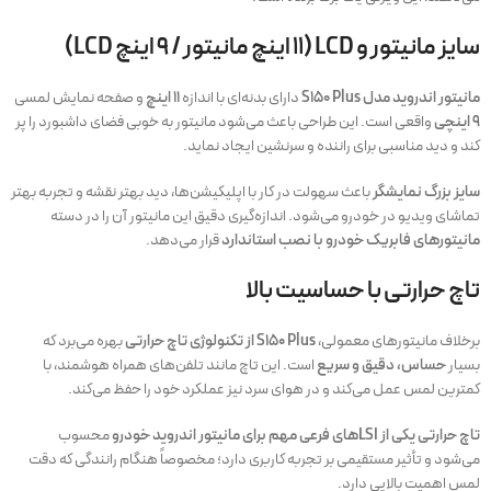
سایز مانیتور و LCD (۱۱ اینچ مانیتور / ۹ اینچ LCD)
مانیتور اندروید مدل S150 Plus
دارای بدنه‌ای با اندازه
۱۱ اینچ
و صفحه نمایش لمسی
۹ اینچی
واقعی است. این طراحی باعث می‌شود مانیتور به خوبی فضای داشبورد را پر
کند و دید مناسبی برای راننده و سرنشین ایجاد نماید.
سایز بزرگ نمایشگر
باعث سهولت در کار با اپلیکیشن‌ها، دید بهتر نقشه و تجربه بهتر
تماشای ویدیو در خودرو می‌شود. اندازه‌گیری دقیق این مانیتور آن را در دسته
مانیتورهای فابریک خودرو با نصب استاندارد
قرار می‌دهد.
تاچ حرارتی با حساسیت بالا
برخلاف مانیتورهای معمولی،
S150 Plus از تکنولوژی تاچ حرارتی
بهره می‌برد که
بسیار
حساس، دقیق و سریع
است. این تاچ مانند تلفن‌های همراه هوشمند، با
کمترین لمس عمل می‌کند و در هوای سرد نیز عملکرد خود را حفظ می‌کند.
تاچ حرارتی یکی از LSIهای فرعی مهم برای مانیتور اندروید خودرو
محسوب
می‌شود و تأثیر مستقیمی بر تجربه کاربری دارد؛ مخصوصاً هنگام رانندگی که دقت
لمس اهمیت بالایی دارد.