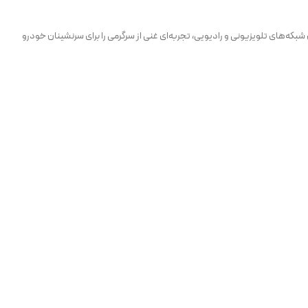
ت‌های محبوبی مانند MP3، FLAC، AVI و MP4 پشتیبانی می‌کند. همچنین قابلیت پخش شبکه‌های تلویزیونی و رادیویی، تجربه‌ای غنی از سرگرمی را برای سرنشینان خودرو