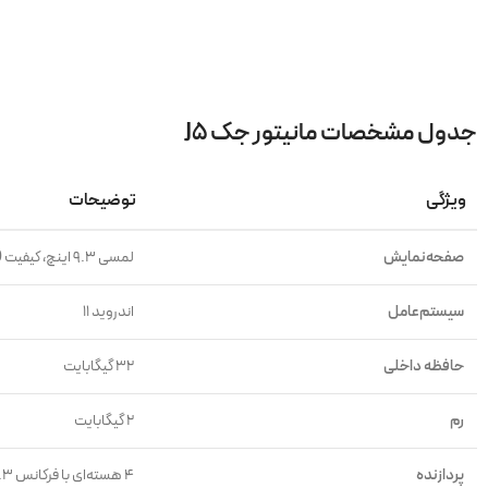
جدول مشخصات مانیتور جک J5
ویژگی
توضیحات
صفحه‌نمایش
لمسی ۹.۳ اینچ، کیفیت Full HD، طراحی فابریک با فریم ۱۱ اینچی
سیستم‌عامل
اندروید ۱۱
حافظه داخلی
۳۲ گیگابایت
رم
۲ گیگابایت
پردازنده
۴ هسته‌ای با فرکانس ۱.۳ گیگاهرتز