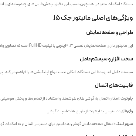
دستگاه امکانات متنوعی همچون مسیریابی دقیق، پخش فایل‌های چندرسانه‌ای و اتصال ب
ویژگی‌های اصلی مانیتور جک J5
طراحی و صفحه‌نمایش
این مانیتور دارای صفحه‌نمایش لمسی ۹.۳ اینچی با کیفیت Full HD است که تصاویر واضح و رنگ‌های زنده‌ای ارائه می‌دهد. فریم ۱۱ اینچی آن به‌طور کامل با داشبورد جک J5 هماهنگ است و طراحی فابریک آن تضمین می‌کند که نصب بدون دردسر انجام شود.
سخت‌افزار و سیستم‌عامل
سیستم‌عامل اندروید ۱۱ این دستگاه، امکان نصب انواع اپلیکیشن‌ها را فراهم می‌کند. پردازنده ۴ هسته‌ای با فرکانس ۱.۳ گیگاهرتز، حافظه داخلی ۳۲ گیگابایت و رم ۲ گیگابایت از دیگر ویژگی‌های این مانیتور است که عملکردی سریع و روان را تضمین می‌کند.
قابلیت‌های اتصال
بلوتوث:
امکان اتصال به گوشی‌های هوشمند و استفاده از تماس‌ها و پخش موسیقی.
وای‌فای:
دسترسی به اینترنت از طریق هات‌اسپات گوشی.
میرور لینک:
انتقال صفحه‌نمایش گوشی به مانیتور برای دسترسی آسان‌تر به امکانات گ