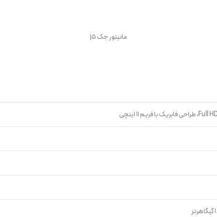
مانیتور جک j5