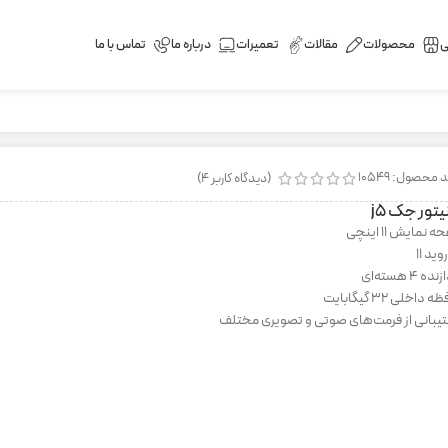
ی
محصولات
مقالات
تعمیرات
درباره ما
تماس با ما
 محصول: 10549
(دیدگاه کاربر
4
)
یتور جک j۵
 نمایش 11 اینچی
وید 11
ده 4 هسته‌ای
 داخلی 32 گیگابایت
یبانی از فرمت‌های صوتی و تصویری مختلف