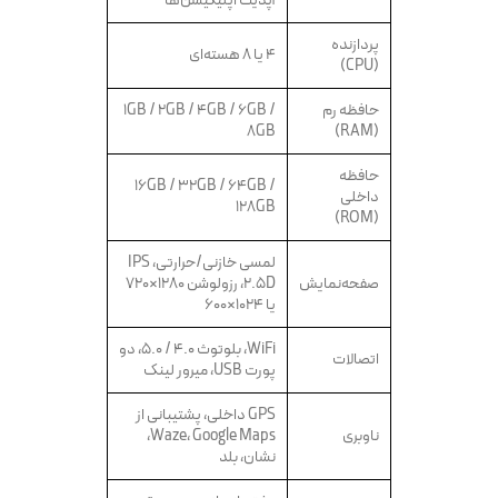
آپدیت اپلیکیشن‌ها
پردازنده
۴ یا ۸ هسته‌ای
(CPU)
حافظه رم
1GB / 2GB / 4GB / 6GB /
8GB
(RAM)
حافظه
16GB / 32GB / 64GB /
داخلی
128GB
(ROM)
لمسی خازنی/حرارتی، IPS
صفحه‌نمایش
2.5D، رزولوشن ۱۲۸۰×۷۲۰
یا ۱۰۲۴×۶۰۰
WiFi، بلوتوث ۴.۰ / ۵.۰، دو
اتصالات
پورت USB، میرور لینک
GPS داخلی، پشتیبانی از
ناوبری
Waze، Google Maps،
نشان، بلد