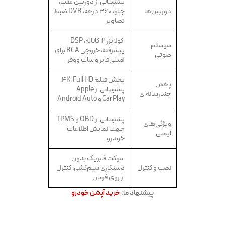
پشتیبانی از دوربین عقب،
دوربین‌ها
جلو، ۳۶۰ درجه، DVR ضبط
تصاویر
اکولایزر ۱۲ کاناله، DSP
سیستم
پیشرفته، خروجی RCA برای
صوتی
آمپلی‌فایر و ساب ووفر
پخش فیلم 4K، Full HD،
پخش
پشتیبانی از Apple
چندرسانه‌ای
CarPlay و Android Auto
پشتیبانی از OBD و TPMS
ویژگی‌های
جهت نمایش اطلاعات
ایمنی
خودرو
سوکت فابریک بدون
نصب و کنترل
دستکاری سیم‌کشی، کنترل
از روی فرمان
پیشنهاد ما:
خرید آپشن خودرو