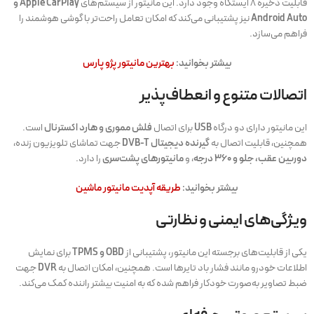
قابلیت ذخیره ۸ ایستگاه وجود دارد. این مانیتور از سیستم‌های
Apple CarPlay و
Android Auto
نیز پشتیبانی می‌کند که امکان تعامل راحت‌تر با گوشی هوشمند را
فراهم می‌سازد.
بیشتر بخوانید:
بهترین مانیتور پژو پارس
اتصالات متنوع و انعطاف‌پذیر
این مانیتور دارای دو درگاه
USB
برای اتصال
فلش مموری و هارد اکسترنال
است.
همچنین، قابلیت اتصال به
گیرنده دیجیتال DVB-T
جهت تماشای تلویزیون زنده،
دوربین عقب، جلو و ۳۶۰ درجه
، و
مانیتورهای پشت‌سری
را دارد.
بیشتر بخوانید:
طریقه آپدیت مانیتور ماشین
ویژگی‌های ایمنی و نظارتی
یکی از قابلیت‌های برجسته این مانیتور، پشتیبانی از
OBD و TPMS
برای نمایش
اطلاعات خودرو مانند فشار باد تایرها است. همچنین، امکان اتصال به
DVR
جهت
ضبط تصاویر به‌صورت خودکار فراهم شده که به امنیت بیشتر راننده کمک می‌کند.