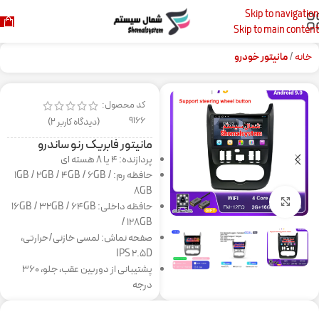
Skip to navigation
Skip to main content
خانه
مانیتور خودرو
کد محصول:
9166
(دیدگاه کاربر
2
)
مانیتور فابریک رنو ساندرو
پردازنده: 4 یا 8 هسته ای
حافظه رم: 1GB / 2GB / 4GB / 6GB /
8GB
برای بزرگنمایی کلیک کنید
حافظه داخلی: 16GB / 32GB / 64GB
/ 128GB
صفحه نماش: لمسی خازنی/حرارتی،
IPS 2.5D
پشتیبانی از دوربین عقب، جلو، ۳۶۰
درجه