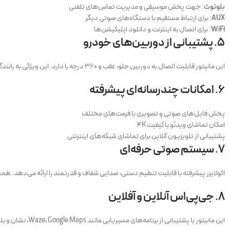
بلوتوث
: جهت پخش موسیقی و مدیریت تماس‌های تلفنی
AUX
: برای ارتباط مستقیم با دستگاه‌های صوتی دیگر
WiFi
: برای اتصال به اینترنت و دانلود اپلیکیشن‌ها
۵.
پشتیبانی از دوربین‌های خودرو
این مانیتور قابلیت اتصال به دوربین جلو، عقب و ۳۶۰ درجه را دارد. این ویژگی به رانندگان کمک می‌کند تا در هنگام پارک کردن یا رانندگی، دید کاملی از محیط اطراف داشته باشند.
۶.
امکانات چندرسانه‌ای پیشرفته
پخش فایل‌های صوتی و تصویری با فرمت‌های مختلف
امکان تماشای ویدئو با کیفیت 4K
پشتیبانی از تلویزیون آنلاین برای تماشای شبکه‌های اینترنتی
۷.
سیستم صوتی حرفه‌ای
اکولایزر پیشرفته با قابلیت تنظیم دستی، صدایی شفاف و قدرتمند را ارائه می‌دهد. ه
۸.
جی‌پی‌اس آنلاین و آفلاین
این مانیتور با پشتیبانی از برنامه‌های مسیریابی مانند Waze، Google Maps، نشان و بلد، امکان مسیریابی دقیق و اطلاع از وضعیت ترافیک را فراهم می‌کند.