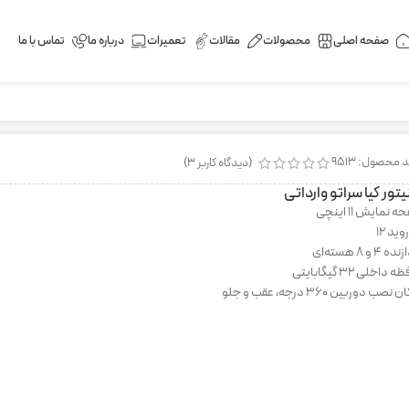
صفحه اصلی
محصولات
مقالات
تعمیرات
درباره ما
تماس با ما
 محصول: 9513
(دیدگاه کاربر
3
)
یتور کیا سراتو وارداتی
 نمایش 11 اینچی
وید 12
 4 و 8 هسته‌ای
 داخلی 32 گیگابایتی
نصب دوربین 360 درجه، عقب و جلو