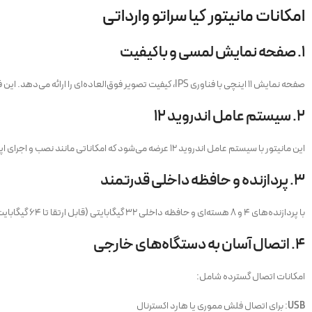
امکانات مانیتور کیا سراتو وارداتی
۱.
صفحه نمایش لمسی و باکیفیت
صفحه نمایش ۱۱ اینچی با فناوری IPS، کیفیت تصویر فوق‌العاده‌ای را ارائه می‌دهد. این فناوری زاویه دید وسیعی را برای راننده و سرنشینان فراهم کرده و رزولوشن بالای آن تجربه‌ای لذت‌بخش از تماشای ویدئو و استفاده از اپلیکیشن‌ها را به ارمغان می‌آورد.
۲.
سیستم عامل اندروید ۱۲
این مانیتور با سیستم عامل اندروید ۱۲ عرضه می‌شود که امکاناتی مانند نصب و اجرای اپلیکیشن‌های مختلف، مرور وب، استفاده از GPS و حتی بازی‌های سبک را در اختیار شما قرار می‌دهد.
۳.
پردازنده و حافظه داخلی قدرتمند
با پردازنده‌های ۴ و ۸ هسته‌ای و حافظه داخلی ۳۲ گیگابایتی (قابل ارتقا تا ۶۴ گیگابایت)، این مانیتور از سرعت بالا و کارایی مناسب برخوردار است. این ویژگی‌ها باعث می‌شود که تجربه کاربری روان و بدون لگ داشته باشید.
۴.
اتصال آسان به دستگاه‌های خارجی
امکانات اتصال گسترده شامل:
USB
: برای اتصال فلش مموری یا هارد اکسترنال