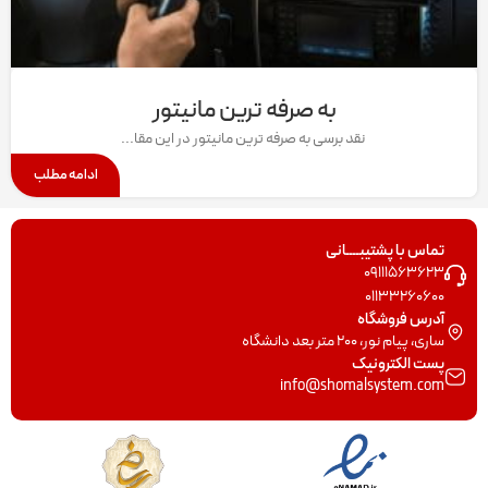
به صرفه ترین مانیتور
نقد برسی به صرفه ترین مانیتور در این مقا...
ادامه مطلب
تماس با پشتیبــــانی
09111563623
01133260600
آدرس فروشگاه
ساری، پیام نور، 200 متر بعد دانشگاه
پست الکترونیک
info@shomalsystem.com