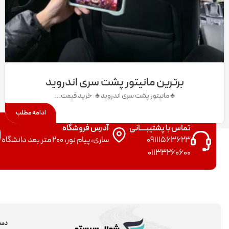
برترین مانیتور پشت سری اندروید
♣ مانیتور پشت سری اندروید ♣ خرید قیمت...
ادامه مطلب
تماس با پشتیبــــانی
آدرس فروشگاه
09111563623
ساری، پیام نور، 200 متر بعد دانشگاه
01133260600
دست