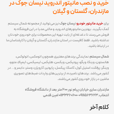
خرید و نصب مانیتور اندروید نیسان جوک در
مازندران، گلستان و گیلان
برای
خرید مانیتور خودرو
نیسان جوک
نیز می‌توانید از مجموعه شمال سیستم
کمک بگیرید. بهترین مانیتورهای اندروید و مالتی مدیا در این فروشگاه به
فروش می‌رسند تا دغدغه‌ای از بابت تهیه این محصولات برای خودروی خودتان
نداشته باشید. فقط کافیست در استان مازندران، گلستان و گیلان با کارشناسان ما
در ارتباط باشید.
شمال سیستم
، نمایندگی برندهای معتبری همچون اتومکس، اتولوکس،
هانستون، وینکا، ویگو، پرونیکس، ویکسن، هلیکس، لیسیکسی، ایمپالا، متوو،
وینگر، پرفکت، استیل کول، کاسکا، پیکسل، پایونیر، کارویژن، وستر، دابسر و… در
کشور می‌باشد. برندهای نامبرده، از برترین‌های واردات ضبط‌های تصویری
ماشین در بازار خودروی کشور می‌باشند.
مازندران.ساری خیابان پیام نور ۲۰۰ متر بعد از دانشگاه فروشگاه
انتخاب.۰۹۱۱۱۵۶۳۶۲۳-
۳۳۲۶۰۶۰۰
۰۱۱
امین قدمی
کلام آخر