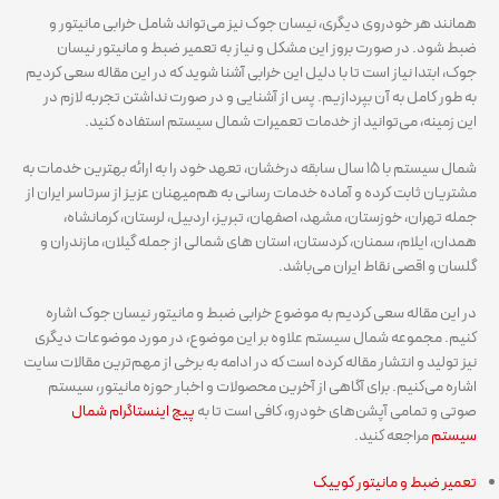
همانند هر خودروی دیگری، نیسان جوک نیز می‌تواند شامل خرابی مانیتور و
ضبط شود. در صورت بروز این مشکل و نیاز به تعمیر ضبط و مانیتور نیسان
جوک، ابتدا نیاز است تا با دلیل این خرابی آشنا شوید که در این مقاله سعی کردیم
به طور کامل به آن بپردازیم. پس از آشنایی و در صورت نداشتن تجربه لازم در
این زمینه، می‌توانید از خدمات تعمیرات شمال سیستم استفاده کنید.
شمال سیستم با ۱۵ سال سابقه درخشان، تعهد خود را به ارائه بهترین خدمات به
مشتریان ثابت کرده و آماده خدمات رسانی به هم‌میهنان عزیز از سرتاسر ایران از
جمله تهران، خوزستان، مشهد، اصفهان، تبریز، اردبیل، لرستان، کرمانشاه،
همدان، ایلام، سمنان، کردستان، استان های شمالی از جمله گیلان، مازندران و
گلسان و اقصی نقاط ایران می‌باشد.
در این مقاله سعی کردیم به موضوع خرابی ضبط و مانیتور نیسان جوک اشاره
کنیم. مجموعه شمال سیستم علاوه بر این موضوع، در مورد موضوعات دیگری
نیز تولید و انتشار مقاله کرده است که در ادامه به برخی از مهم‌ترین مقالات سایت
اشاره می‌کنیم. برای آگاهی از آخرین محصولات و اخبار حوزه مانیتور، سیستم
صوتی و تمامی آپشن‌های خودرو، کافی است تا به
پیج اینستاگرام شمال
سیستم
مراجعه کنید.
تعمیر ضبط و مانیتور کوییک