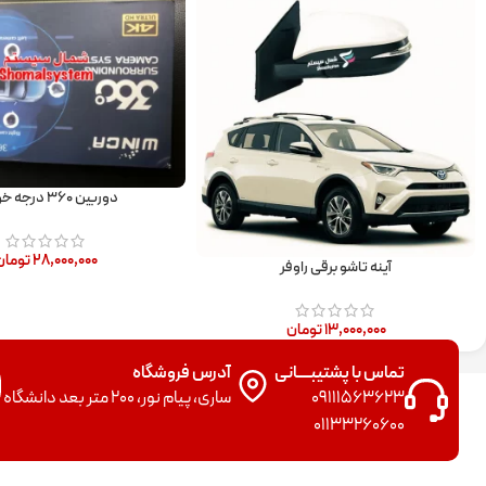
دوربین ۳۶۰ درجه خودرو
۲۸,۰۰۰,۰۰۰
تومان
آینه تاشو برقی راوفر
۱۳,۰۰۰,۰۰۰
تومان
تماس با پشتیبــــانی
آدرس فروشگاه
09111563623
ساری، پیام نور، 200 متر بعد دانشگاه
01133260600