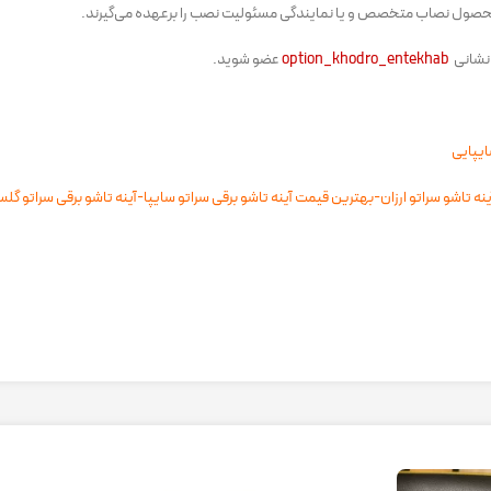
حصول نصاب متخصص و یا نمایندگی مسئولیت نصب را برعهده می‌گیرند.
 نشانی
option_khodro_entekhab
عضو شوید.
ایپایی
نه تاشو سراتو ارزان-بهترین قیمت آینه تاشو برقی سراتو سایپا-آینه تاشو برقی سراتو گل