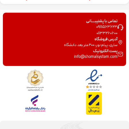
تماس با پشتیبــــانی
09111563623
01133260600
آدرس فروشگاه
ساری، پیام نور، 200 متر بعد دانشگاه
پست الکترونیک
info@shomalsystem.com