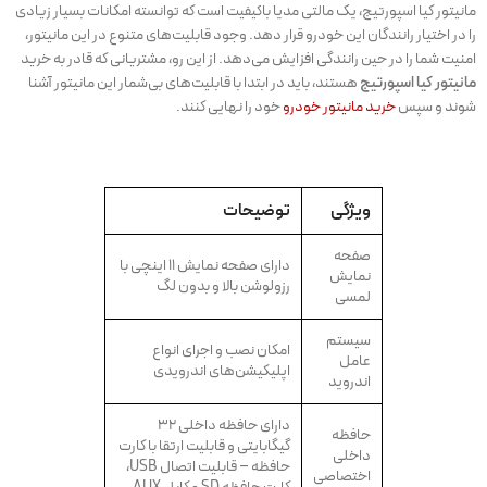
مانیتور کیا اسپورتیج، یک مالتی مدیا باکیفیت است که توانسته امکانات بسیار زیادی
را در اختیار رانندگان این خودرو قرار دهد. وجود قابلیت‌های متنوع در این مانیتور،
امنیت شما را در حین رانندگی افزایش می‌دهد. از این رو، مشتریانی که قادر به خرید
مانیتور کیا اسپورتیج
هستند، باید در ابتدا با قابلیت‌های بی‌شمار این مانیتور آشنا
شوند و سپس
خرید مانیتور خودرو
خود را نهایی کنند.
ویژگی
توضیحات
صفحه
دارای صفحه نمایش ۱۱ اینچی با
نمایش
رزولوشن بالا و بدون لگ
لمسی
سیستم
امکان نصب و اجرای انواع
عامل
اپلیکیشن‌های اندرویدی
اندروید
دارای حافظه داخلی ۳۲
حافظه
گیگابایتی و قابلیت ارتقا با کارت
داخلی
حافظه – قابلیت اتصال USB،
اختصاصی