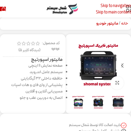
Skip to navigation
Skip to main content
خانه
مانیتور خودرو
کد محصول:
9494
(دیدگاه کاربر
5
)
مانیتور اسپورتیج
صفحه نمایش 11 اینچی
سیستم عامل اندروید
حافظه داخلی 32 گیگابایتی
برای بزرگنمایی کلیک کنید
پشتیبانی از وای فای و هات اسپات
مسیریابی آنلاین و آفلاین
اتصال به دوربین عقب و جلو
تایید اصالت کالا توسط شمال سیستم