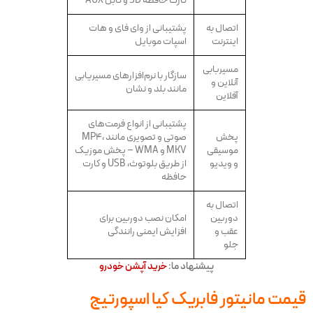
کارت حافظه SD و کابل AUX
اتصال به
پشتیبانی از وای فای و هات
اینترنت
اسپات موبایل
مسیربابی
سازگار با نرم‌افزارهای مسیریابی
آنلاین و
مانند بلد و نشان
آفلاین
پشتیبانی از انواع فرمت‌های
پخش
صوتی و تصویری مانند MP4،
موسیقی
MKV و WMA – پخش موزیک
و ویدیو
از طریق بلوتوث، USB و کارت
حافظه
اتصال به
دوربین
امکان نصب دوربین برای
عقب و
افزایش ایمنی رانندگی
جلو
پیشنهاد ما:
خرید آپشن خودرو
قیمت مانیتور فابریک کیا اسپورتیج